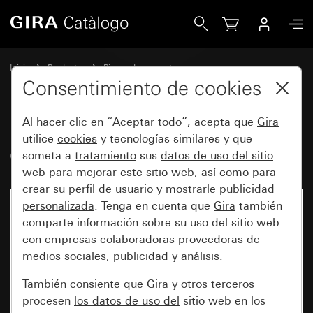
Gira Cubierta para cámara en color
Inicio
Productos
Piezas de repuesto
Protección contra el agua, empotrable, IP44 Gira TX_44
Consentimiento de cookies
Intercomunicación
Al hacer clic en “Aceptar todo”, acepta que
Gira
utilice
cookies
y tecnologías similares y que
Cubierta para cámara en color
someta a
tratamiento
sus
datos de uso del sitio
web
para
mejorar
este sitio web, así como para
crear su
perfil de usuario
y mostrarle
publicidad
personalizada
. Tenga en cuenta que
Gira
también
comparte información sobre su uso del sitio web
con empresas colaboradoras proveedoras de
medios sociales, publicidad y análisis.
También consiente que
Gira
y otros
terceros
procesen
los datos de uso del
sitio web en los