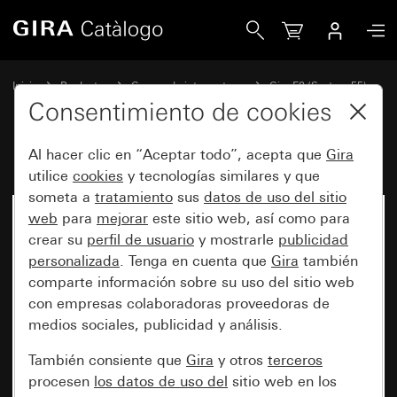
Gira
Inicio
Productos
Gamas de interruptores
Gira E2 (System 55)
Marco cobertor Gira E2 para montaje plano
Consentimiento de cookies
Al hacer clic en “Aceptar todo”, acepta que
Gira
utilice
cookies
y tecnologías similares y que
someta a
tratamiento
sus
datos de uso del sitio
web
para
mejorar
este sitio web, así como para
crear su
perfil de usuario
y mostrarle
publicidad
personalizada
. Tenga en cuenta que
Gira
también
comparte información sobre su uso del sitio web
con empresas colaboradoras proveedoras de
medios sociales, publicidad y análisis.
También consiente que
Gira
y otros
terceros
procesen
los datos de uso del
sitio web en los