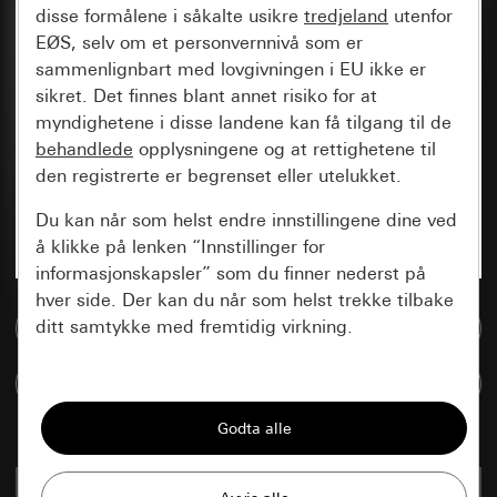
disse formålene i såkalte usikre
tredjeland
utenfor
EØS, selv om et personvernnivå som er
sammenlignbart med lovgivningen i EU ikke er
sikret. Det finnes blant annet risiko for at
myndighetene i disse landene kan få tilgang til de
behandlede
opplysningene og at rettighetene til
den registrerte er begrenset eller utelukket.
Du kan når som helst endre innstillingene dine ved
å klikke på lenken “Innstillinger for
informasjonskapsler” som du finner nederst på
hver side. Der kan du når som helst trekke tilbake
ditt samtykke med fremtidig virkning.
Til mediadatabase
Sammenlign artikkel
Vesentlige
Alle informasjonskapslene vi trenger for å
kunne vise deg siden.
renhvit glans
1311 03