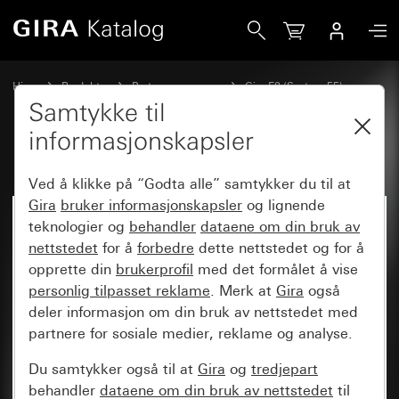
Gira
Hjem
Produkter
Bryterprogrammer
Gira E2 (System 55)
Dekkramme Gira E2 for flat innbygging
Samtykke til
informasjonskapsler
Ved å klikke på “Godta alle” samtykker du til at
Gira
bruker informasjonskapsler
og lignende
teknologier og
behandler
dataene om din bruk av
nettstedet
for å
forbedre
dette nettstedet og for å
opprette din
brukerprofil
med det formålet å vise
personlig tilpasset reklame
. Merk at
Gira
også
deler informasjon om din bruk av nettstedet med
partnere for sosiale medier, reklame og analyse.
Du samtykker også til at
Gira
og
tredjepart
behandler
dataene om din bruk av nettstedet
til