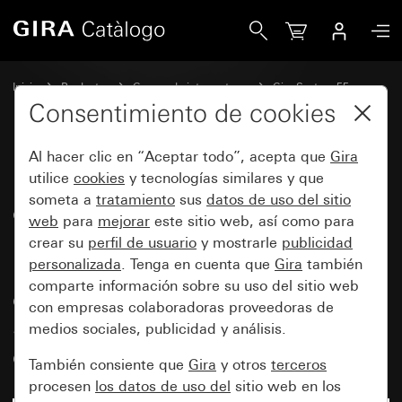
Gira Base de enchufe doble SCHUKO de 16 A y 250 V~ con m
Inicio
Productos
Gamas de interruptores
Gira System 55
Bases de enchufe
Consentimiento de cookies
Al hacer clic en “Aceptar todo”, acepta que
Gira
Base de enchufe doble SCHUKO
utilice
cookies
y tecnologías similares y que
someta a
tratamiento
sus
datos de uso del sitio
de 16 A y 250 V~ con marco
web
para
mejorar
este sitio web, así como para
integrado, sin garras de fijación
crear su
perfil de usuario
y mostrarle
publicidad
para caja de mecanismo
personalizada
. Tenga en cuenta que
Gira
también
comparte información sobre su uso del sitio web
empotrable de 1 elemento
con empresas colaboradoras proveedoras de
Standard 55 con bornes
medios sociales, publicidad y análisis.
enchufables
También consiente que
Gira
y otros
terceros
procesen
los datos de uso del
sitio web en los