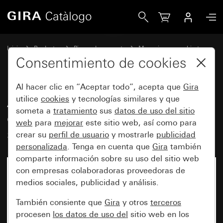
Gira Antiguo - Tecla basculante con campo de rotulación g
Inicio
Productos
Piezas de repuesto
Mecanismos y cubiertas
Conmutación y pulsación
Consentimiento de cookies
Al hacer clic en “Aceptar todo”, acepta que
Gira
Antiguo - Tecla basculante con
utilice
cookies
y tecnologías similares y que
someta a
tratamiento
sus
datos de uso del sitio
campo de rotulación grandey
web
para
mejorar
este sitio web, así como para
símbolo Timbre
crear su
perfil de usuario
y mostrarle
publicidad
personalizada
. Tenga en cuenta que
Gira
también
comparte información sobre su uso del sitio web
con empresas colaboradoras proveedoras de
medios sociales, publicidad y análisis.
También consiente que
Gira
y otros
terceros
procesen
los datos de uso del
sitio web en los