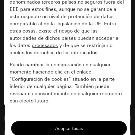
denominados
terceros países
no seguros fuera del
EEE para estos fines, aunque no se garantice a
este respecto un nivel de protección de datos
comparable al de la legislación de la UE. Entre
otras cosas, existe el riesgo de que las
autoridades de dichos países puedan acceder a
los datos
procesados
y de que se restrinjan o
anulen los derechos de los interesados.
Puede cambiar la configuración en cualquier
momento haciendo clic en el enlace
"Configuración de cookies" situado en la parte
inferior de cualquier página. También puede
revocar su consentimiento en cualquier momento
con efecto futuro.
Esenciales
Ir a la base de datos de medios
Todas las cookies que necesitamos para
Comparar artículos
poder mostrarle la página.