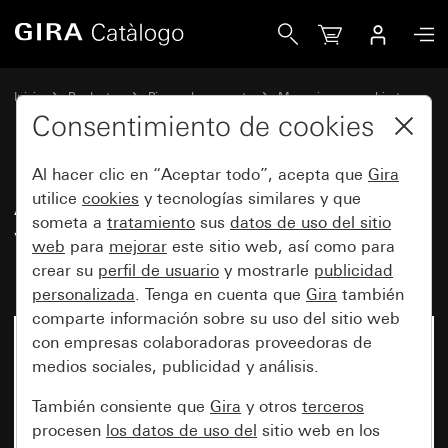
Gira Antiguo - Tecla basculante con visor de control e insc
Inicio
Productos
Piezas de repuesto
Mecanismos y cubiertas
Conmutación y pulsación
Consentimiento de cookies
Al hacer clic en “Aceptar todo”, acepta que
Gira
Antiguo - Tecla basculante con
utilice
cookies
y tecnologías similares y que
someta a
tratamiento
sus
datos de uso del sitio
visor de control e inscripción
web
para
mejorar
este sitio web, así como para
"Heizung Ein/Aus"
crear su
perfil de usuario
y mostrarle
publicidad
personalizada
. Tenga en cuenta que
Gira
también
comparte información sobre su uso del sitio web
con empresas colaboradoras proveedoras de
medios sociales, publicidad y análisis.
También consiente que
Gira
y otros
terceros
procesen
los datos de uso del
sitio web en los