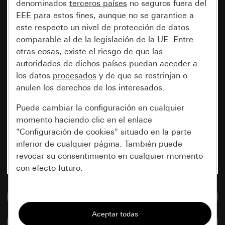
denominados
terceros países
no seguros fuera del
EEE para estos fines, aunque no se garantice a
este respecto un nivel de protección de datos
comparable al de la legislación de la UE. Entre
otras cosas, existe el riesgo de que las
autoridades de dichos países puedan acceder a
los datos
procesados
y de que se restrinjan o
anulen los derechos de los interesados.
Puede cambiar la configuración en cualquier
momento haciendo clic en el enlace
"Configuración de cookies" situado en la parte
inferior de cualquier página. También puede
revocar su consentimiento en cualquier momento
con efecto futuro.
Esenciales
Ir a la base de datos de medios
Todas las cookies que necesitamos para
Comparar artículos
poder mostrarle la página.