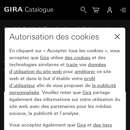
Gira Ancien - Bascule avec fenêtre de contrôle et impress
Accueil
Produits
Pièces de rechange
Modules et caches
Commuter et pousser
Autorisation des cookies
En cliquant sur « Accepter tous les cookies », vous
Ancien - Bascule avec fenêtre de
acceptez que
Gira
utilise
des cookies
et des
technologies similaires et
traite
vos
données
contrôle et impression "Heizung
d’utilisation du site web
pour
améliorer
ce site
Ein/Aus"
web et dans le but d’établir votre
profil
d’utilisateur
afin de vous proposer de
la publicité
personnalisée
. Veuillez noter que
Gira
partage
également des informations sur votre utilisation du
site web avec des partenaires pour les médias
sociaux, la publicité et l’analyse.
Vous acceptez également que
Gira
et
des tiers