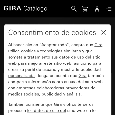
Gira Antiguo - Tecla basculante con visor de control y símb
Inicio
Productos
Piezas de repuesto
Mecanismos y cubiertas
Conmutación y pulsación
Consentimiento de cookies
Al hacer clic en “Aceptar todo”, acepta que
Gira
Antiguo - Tecla basculante con
utilice
cookies
y tecnologías similares y que
someta a
tratamiento
sus
datos de uso del sitio
visor de control y símbolo Luz
web
para
mejorar
este sitio web, así como para
crear su
perfil de usuario
y mostrarle
publicidad
personalizada
. Tenga en cuenta que
Gira
también
comparte información sobre su uso del sitio web
con empresas colaboradoras proveedoras de
medios sociales, publicidad y análisis.
También consiente que
Gira
y otros
terceros
procesen
los datos de uso del
sitio web en los