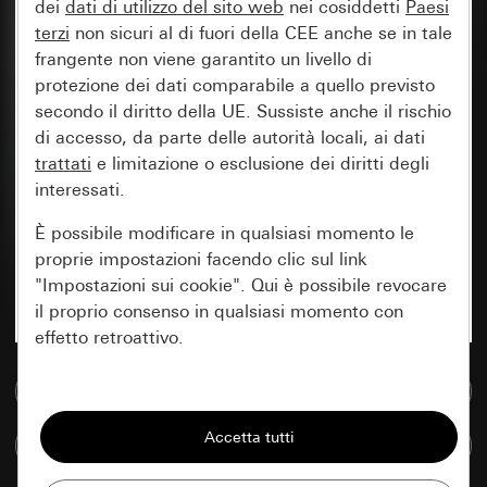
dei
dati di utilizzo del sito web
nei cosiddetti
Paesi
terzi
non sicuri al di fuori della CEE anche se in tale
frangente non viene garantito un livello di
protezione dei dati comparabile a quello previsto
secondo il diritto della UE. Sussiste anche il rischio
di accesso, da parte delle autorità locali, ai dati
trattati
e limitazione o esclusione dei diritti degli
interessati.
È possibile modificare in qualsiasi momento le
proprie impostazioni facendo clic sul link
"Impostazioni sui cookie". Qui è possibile revocare
il proprio consenso in qualsiasi momento con
effetto retroattivo.
Vai alla banca dati multimediale
Essenziali
Tutti i cookie necessari per poter mostrare la
Confronta articoli
pagina.