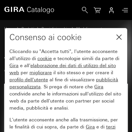
Gira Vecchio - Bilanciere con finestra di controllo e simbol
Home
Prodotti
Pezzi di ricambio
Moduli e coperture
Comando a interruttore e a pulsante
Consenso ai cookie
Cliccando su "Accetta tutti", l'utente acconsente
Vecchio - Bilanciere con finestra
all'utilizzo di
cookie
e tecnologie simili da parte di
Gira
e all'
elaborazione dei
dati di utilizzo del sito
di controllo e simbolo Luce
web
per
migliorare
il sito stesso e per creare il
profilo dell'utente
al fine di visualizzare
pubblicità
personalizzata
. Si prega di notare che
Gira
condivide anche le informazioni sull'utilizzo del sito
web da parte dell'utente con partner per social
media, pubblicità e analisi.
L'utente acconsente anche alla trasmissione, per
le finalità di cui sopra, da parte di
Gira
e di
terzi