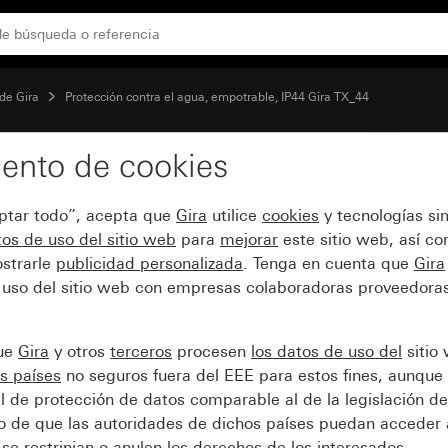
izador e interruptor o pulsador de persianas
de Gira
Protección contra el agua, empotrable, IP44 Gira TX_44
ento de cookies
 giratorio para interrup
eptar todo”, acepta que
Gira
utilice
cookies
y tecnologías si
r de persianas
os de uso del sitio web
para
mejorar
este sitio web, así c
strarle
publicidad personalizada
. Tenga en cuenta que
Gira
 uso del sitio web con empresas colaboradoras proveedoras
que
Gira
y otros
terceros
procesen
los datos de uso del
sitio
s países
no seguros fuera del EEE para estos fines, aunque 
l de protección de datos comparable al de la legislación de
sgo de que las autoridades de dichos países puedan acceder 
se restrinjan o anulen los derechos de los interesados.