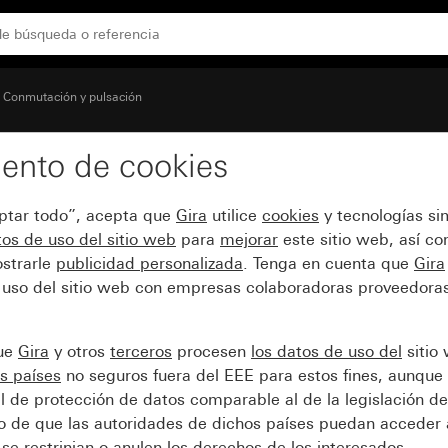
izador e interruptor o pulsador de persianas
Conmutación y pulsación
ento de cookies
 giratorio para interrup
eptar todo”, acepta que
Gira
utilice
cookies
y tecnologías si
r de persianas
os de uso del sitio web
para
mejorar
este sitio web, así c
strarle
publicidad personalizada
. Tenga en cuenta que
Gira
 uso del sitio web con empresas colaboradoras proveedoras
que
Gira
y otros
terceros
procesen
los datos de uso del
sitio
s países
no seguros fuera del EEE para estos fines, aunque 
l de protección de datos comparable al de la legislación de
sgo de que las autoridades de dichos países puedan acceder 
se restrinjan o anulen los derechos de los interesados.