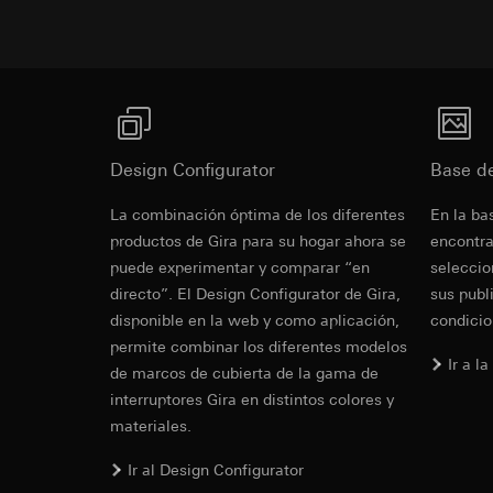
Vimeo
Fines del tratamien
anuncios según las 
Fines del tratamien
Categorías de dato
Categorías de dato
referencia y marca
Sitio web para c
Base jurídica e int
el sitio web, mov
Uso del servicio
Sitio web para e
Design Configurator
Base d
datos y privacid
web, movimientos 
Tratamiento poste
dirección de Int
La combinación óptima de los diferentes
En la ba
Receptor:
Base jurídica e int
productos de Gira para su hogar ahora se
encontra
Departamentos in
Uso del servicio
puede experimentar y comparar “en
seleccio
datos y privacid
LinkedIn Irelan
directo”. El Design Configurator de Gira,
sus publ
Tratamiento poste
Transferencia a ter
disponible en la web y como aplicación,
condicio
información sobre l
Receptor:
Vimeo, L
permite combinar los diferentes modelos
consultar su políti
Ir a l
Transferencia a ter
de marcos de cubierta de la gama de
Duración de la cook
Tercer país: EE.
interruptores Gira en distintos colores y
Decisión de adec
materiales.
Google Ads (
solicitar una co
1, letra a) del R
Ir al Design Configurator
Fines del tratamien