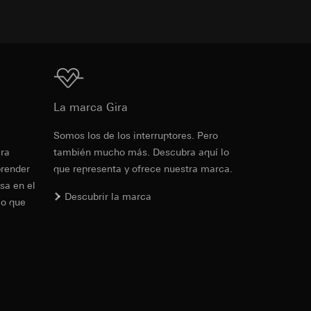
para la aparición de
IP, URL de
cia del visitante en
Descarga
de la protección de
ante en el sitio
La marca Gira
io web en cuestión,
PD
Somos los de los interruptores. Pero
era
también mucho más. Descubra aquí lo
io de sus funciones
de la protección de
prender
que representa y ofrece nuestra marca.
sa en el
PD
Descubrir la marca
. Para obtener
lo que
de LinkedIn, puede
ndar, se puede
rtículo 49, apartado
as campañas. Google