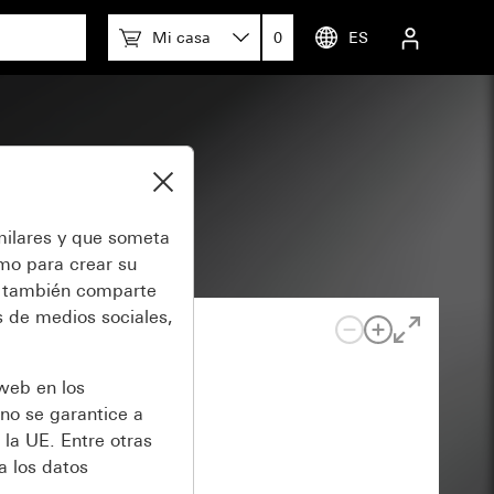
Mi casa
0
ES
de llave
milares y que someta
omo para crear su
también comparte
 de medios sociales,
 web en los
no se garantice a
 la UE. Entre otras
a los datos