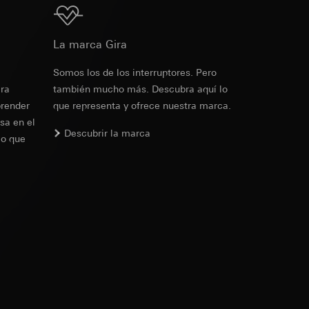
 tanto, permite
 ejercicio de sus
Descarga
tio web, dirección
as campañas
La marca Gira
tado, fecha y hora
a
Somos los de los interruptores. Pero
de la protección de
era
también mucho más. Descubra aquí lo
de la protección de
PD
prender
que representa y ofrece nuestra marca.
cruzados
sa en el
, terminal
Descubrir la marca
PD
lo que
a f) del RGPD
io de sus funciones
 ejercicio de sus
io de sus funciones
ndar, se puede
ndar, se puede
rtículo 49, apartado
rtículo 49, apartado
rmación y servicios
etivo