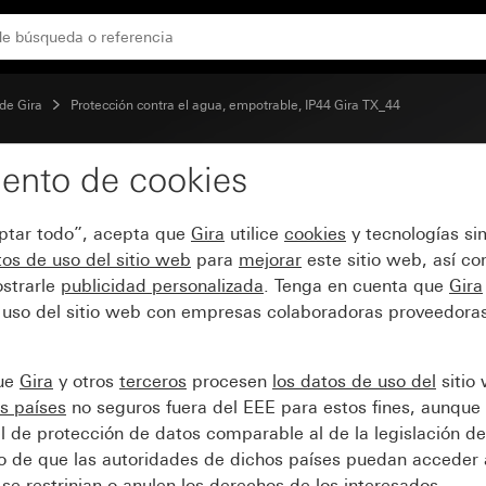
de Gira
Protección contra el agua, empotrable, IP44 Gira TX_44
ento de cookies
ptor de llave y pulsador 
eptar todo”, acepta que
Gira
utilice
cookies
y tecnologías si
os de uso del sitio web
para
mejorar
este sitio web, así c
strarle
publicidad personalizada
. Tenga en cuenta que
Gira
 uso del sitio web con empresas colaboradoras proveedoras
que
Gira
y otros
terceros
procesen
los datos de uso del
sitio
s países
no seguros fuera del EEE para estos fines, aunque 
l de protección de datos comparable al de la legislación de
sgo de que las autoridades de dichos países puedan acceder 
se restrinjan o anulen los derechos de los interesados.