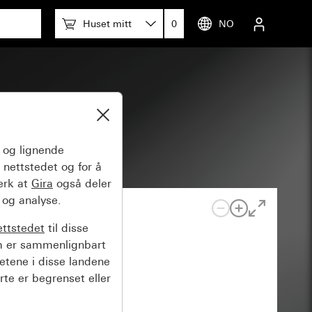
Huset mitt
0
NO
og lignende
 nettstedet og for å
erk at
Gira
også deler
 og analyse.
ettstedet
til disse
m er sammenlignbart
hetene i disse landene
rte er begrenset eller