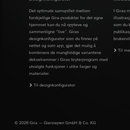
Informasjonskapsel
kampanjer
Rettslig grunnlag og
Det optimale samspillet mellom
I Giras 
Kategorier for pers
Bruk av tjeneste
XSRF token
forskjellige Gira-produkter for det egne
for besøket, enhets
illustra
telemedier)
Rettslig grunnlag og
hjemmet kan du nå oppleve og
som du k
Senere behandlin
Formål med behandl
Bruk av tjeneste
sammenligne “live”. Giras
publikas
Kategorier for pers
Mottaker:
telemedier)
designkonfigurator som du finner på
brukervil
Rettslig grunnlag og
Interne avdeling
Senere behandlin
nettet og som app, gjør det mulig å
personvernforordni
Google Ireland L
Til m
Mottaker:
Mottaker:
Interne 
kombinere de mangfoldige variantene
For informasjon
Overføring til tredj
Interne avdeling
dekselrammer i Giras bryterprogram med
https://business.
Informasjonskapsel
Meta Platforms I
utvalgte funksjoner i ulike farger og
Overføring til tredj
materialer.
Overføring til tredj
Tredjeland: USA
GIRA_zg
Tredjeland: USA
Avgjørelse om ti
Til designkonfigurator
Avgjørelse om ti
bestilles ved hen
Formål med behandl
bestilles ved hen
personvernforor
informasjon og tjen
personvernforor
Kategorier for pers
Informasjonskapsel
(byggherre/sluttbruk
Informasjonskapsel
Rettslig grunnlag og
Google Tag 
Bruk av tjeneste
Pinterest-ta
© 2026 Gira — Giersiepen GmbH & Co. KG
Formål med behandl
telemedier)