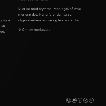
Vi er de med bryterne. Men også så mye
ato og klokkeslett
mmunikasjon og
mer enn det. Her erfarer du hva som
rgrupper
utgjør merkevaren vår og hva vi står for.
ernforordningen
mmunikasjon og
. Du
t
Opplev merkevaren
eg.
kstav f i
ernforordningen
suler, kopi kan
suler, kopi kan
av a i
av relevant
av a i
mmunikasjon og
sesnitt