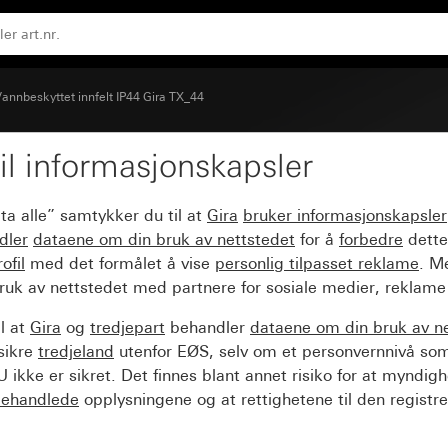
annbeskyttet innfelt IP44 Gira TX_44
il informasjonskapsler
ter og nøkkeltrykknapp
ta alle” samtykker du til at
Gira
bruker informasjonskapsler
dler
dataene om din bruk av nettstedet
for å
forbedre
dette
ofil
med det formålet å vise
personlig tilpasset reklame
. M
ruk av nettstedet med partnere for sosiale medier, reklame
l at
Gira
og
tredjepart
behandler
dataene om din bruk av n
sikre
tredjeland
utenfor EØS, selv om et personvernnivå so
 ikke er sikret. Det finnes blant annet risiko for at myndig
ehandlede
opplysningene og at rettighetene til den registre