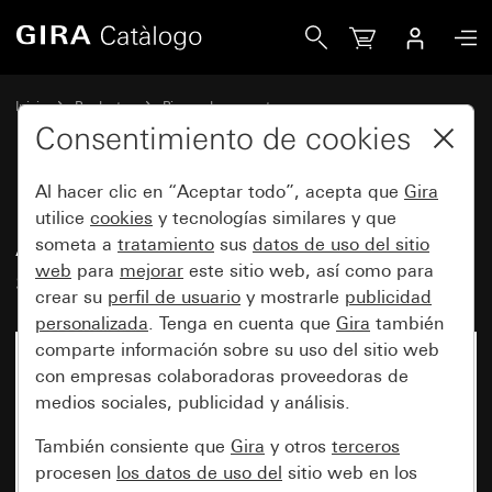
Gira Antiguo - Tecla basculante con símbolo Timbre
Inicio
Productos
Piezas de repuesto
Protección contra el agua, empotrable, IP44 Gira TX_44
Consentimiento de cookies
Conmutación y pulsación
Al hacer clic en “Aceptar todo”, acepta que
Gira
utilice
cookies
y tecnologías similares y que
Antiguo - Tecla basculante con
someta a
tratamiento
sus
datos de uso del sitio
web
para
mejorar
este sitio web, así como para
símbolo Timbre
crear su
perfil de usuario
y mostrarle
publicidad
personalizada
. Tenga en cuenta que
Gira
también
comparte información sobre su uso del sitio web
con empresas colaboradoras proveedoras de
medios sociales, publicidad y análisis.
También consiente que
Gira
y otros
terceros
procesen
los datos de uso del
sitio web en los