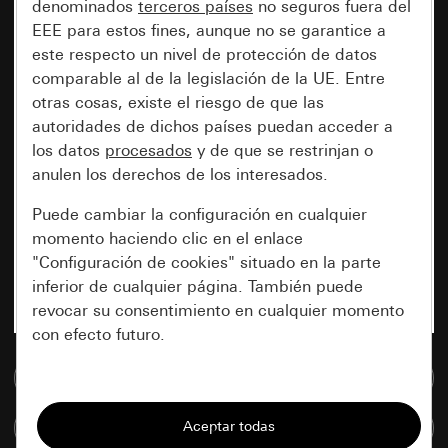
denominados
terceros países
no seguros fuera del
EEE para estos fines, aunque no se garantice a
este respecto un nivel de protección de datos
comparable al de la legislación de la UE. Entre
otras cosas, existe el riesgo de que las
autoridades de dichos países puedan acceder a
los datos
procesados
y de que se restrinjan o
anulen los derechos de los interesados.
Puede cambiar la configuración en cualquier
momento haciendo clic en el enlace
"Configuración de cookies" situado en la parte
inferior de cualquier página. También puede
revocar su consentimiento en cualquier momento
con efecto futuro.
Ir a la base de datos de medios
Esenciales
Todas las cookies que necesitamos para
Comparar artículos
poder mostrarle la página.