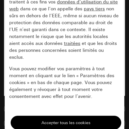
traitent à ces fins vos
données d’utilisation du site
web
dans ce que l’on appelle des
pays tiers
non
sûrs en dehors de l’EEE, même si aucun niveau de
protection des données comparable au droit de
l’UE n’est garanti dans ce contexte. Il existe
notamment le risque que les autorités locales
aient accès aux données
traitées
et que les droits
des personnes concernées soient limités ou
exclus.
Vous pouvez modifier vos paramètres à tout
moment en cliquant sur le lien « Paramètres des
cookies » en bas de chaque page. Vous pouvez
également y révoquer à tout moment votre
consentement avec effet pour l’avenir.
Accéder à la base de données de médias
Nécessaires
Tous les cookies dont nous avons besoin pour
Comparer des articles
pouvoir vous afficher le site.