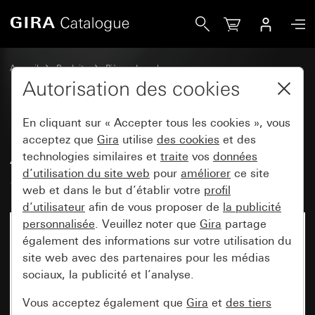
Gira Ancien - Bascule avec symbole Sonnette
Accueil
Produits
Pièces de rechange
Montage encastré protégé contre l'eau IP44 Gira TX_44
Autorisation des cookies
Commuter et pousser
En cliquant sur « Accepter tous les cookies », vous
acceptez que
Gira
utilise
des cookies
et des
Ancien - Bascule avec symbole
technologies similaires et
traite
vos
données
d’utilisation du site web
pour
améliorer
ce site
Sonnette
web et dans le but d’établir votre
profil
d’utilisateur
afin de vous proposer de
la publicité
personnalisée
. Veuillez noter que
Gira
partage
également des informations sur votre utilisation du
site web avec des partenaires pour les médias
sociaux, la publicité et l’analyse.
Vous acceptez également que
Gira
et
des tiers