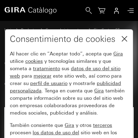
Gira Cubierta para caja de conexion UAE/IAE (RDSI) y caja
Inicio
Productos
Gamas de interruptores
Gira System 55
Tecnología de la comunicación y tecnología de redes
Consentimiento de cookies
Al hacer clic en “Aceptar todo”, acepta que
Gira
Cubierta para caja de conexion
utilice
cookies
y tecnologías similares y que
someta a
tratamiento
sus
datos de uso del sitio
UAE/IAE (RDSI) y caja de
web
para
mejorar
este sitio web, así como para
conexión de red con campo de
crear su
perfil de usuario
y mostrarle
publicidad
rotulación
personalizada
. Tenga en cuenta que
Gira
también
comparte información sobre su uso del sitio web
con empresas colaboradoras proveedoras de
medios sociales, publicidad y análisis.
También consiente que
Gira
y otros
terceros
procesen
los datos de uso del
sitio web en los