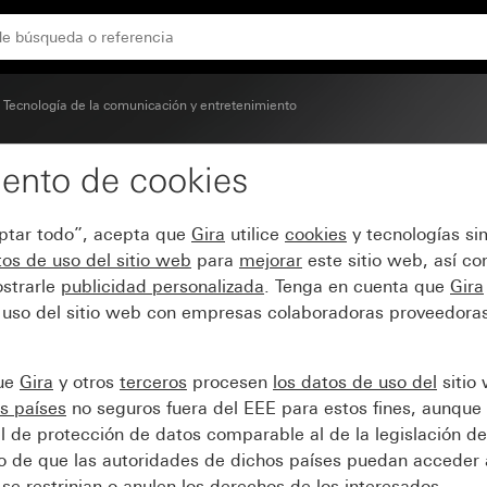
os con cubierta (50 x 50 mm)
Tecnología de la comunicación y entretenimiento
ento de cookies
 recorte cuadrado para 
eptar todo”, acepta que
Gira
utilice
cookies
y tecnologías si
m)
os de uso del sitio web
para
mejorar
este sitio web, así c
strarle
publicidad personalizada
. Tenga en cuenta que
Gira
 uso del sitio web con empresas colaboradoras proveedoras
que
Gira
y otros
terceros
procesen
los datos de uso del
sitio
s países
no seguros fuera del EEE para estos fines, aunque 
l de protección de datos comparable al de la legislación de
sgo de que las autoridades de dichos países puedan acceder 
se restrinjan o anulen los derechos de los interesados.