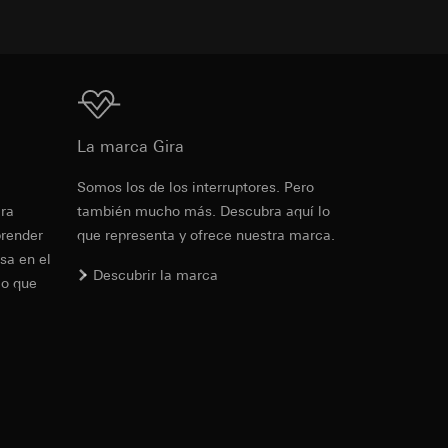
de la protección de
as campañas
e una interfaz
tado, fecha y hora
a
Descarga
de la protección de
 ejercicio de sus
de la protección de
La marca Gira
PD
PD
Somos los de los interruptores. Pero
Ref. 0215416
era
también mucho más. Descubra aquí lo
io de sus funciones
io de sus funciones
prender
que representa y ofrece nuestra marca.
RFA
, 348 KB
sa en el
Descubrir la marca
lo que
ndar, se puede
Descarga
rtículo 49, apartado
ndar, se puede
rtículo 49, apartado
Ref. 0215416