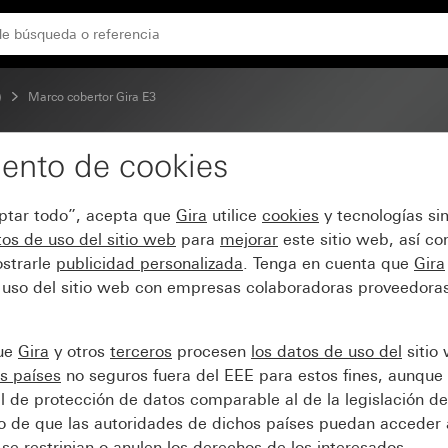
 soporte blanco puro brillante
)
Marco cobertor Gira E3
ento de cookies
 E3 Soft-Touch umbra c
eptar todo”, acepta que
Gira
utilice
cookies
y tecnologías si
os de uso del sitio web
para
mejorar
este sitio web, así c
strarle
publicidad personalizada
. Tenga en cuenta que
Gira
 uso del sitio web con empresas colaboradoras proveedoras
que
Gira
y otros
terceros
procesen
los datos de uso del
sitio
s países
no seguros fuera del EEE para estos fines, aunque 
l de protección de datos comparable al de la legislación de
sgo de que las autoridades de dichos países puedan acceder 
se restrinjan o anulen los derechos de los interesados.