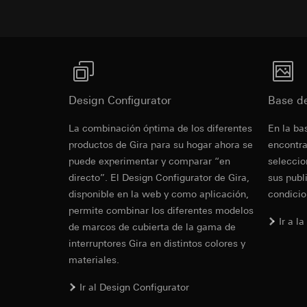
Base jurídica e int
Pinterest Ta
Google Tag 
Uso del servicio
Fines del tratamien
Fines del tratamien
datos y privacid
Categorías de dato
Categorías de dato
Artículo 6, apart
de la visita, inform
Base jurídica e int
Intereses legíti
Base jurídica e int
Uso del servicio
Receptor:
Departam
Uso del servicio
datos y privacid
Design Configurator
funciones
Base d
datos y privacid
Tratamiento poste
Transferencia a ter
Revit Archi
Tratamiento poste
La combinación óptima de los diferentes
En la ba
Receptor:
Duración de la cook
de construcc
Receptor:
productos de Gira para su hogar ahora se
encontra
Departamentos in
Departamentos in
puede experimentar y comparar “en
Google Ireland L
seleccio
Pinterest, Inc. (
Para obtener inf
directo”. El Design Configurator de Gira,
sus publ
https://business.
disponible en la web y como aplicación,
condicio
Transferencia a ter
permite combinar los diferentes modelos
Tercer país: EE.
Transferencia a ter
Ir a l
Decisión de adec
de marcos de cubierta de la gama de
Tercer país: EE.
solicitar una co
Decisión de adec
interruptores Gira en distintos colores y
1, letra a) del R
solicitar una co
materiales.
1, letra a) del R
Duración de la cook
IFC Archiva
Ir al Design Configurator
Duración de la cook
LinkedIn Ins