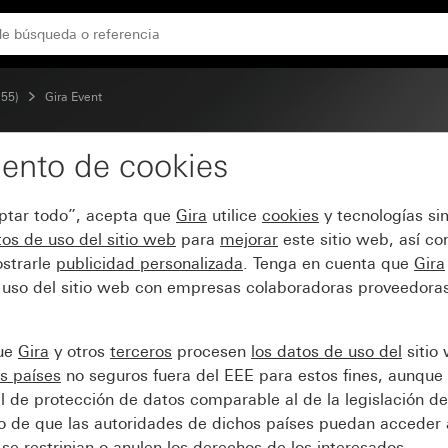
n marco intermedio blanco brillante
 55)
Gira Event
ento de cookies
Event color aluminio (p
eptar todo”, acepta que
Gira
utilice
cookies
y tecnologías si
llante
os de uso del sitio web
para
mejorar
este sitio web, así c
strarle
publicidad personalizada
. Tenga en cuenta que
Gira
 uso del sitio web con empresas colaboradoras proveedoras
que
Gira
y otros
terceros
procesen
los datos de uso del
sitio
s países
no seguros fuera del EEE para estos fines, aunque 
l de protección de datos comparable al de la legislación de
sgo de que las autoridades de dichos países puedan acceder 
se restrinjan o anulen los derechos de los interesados.