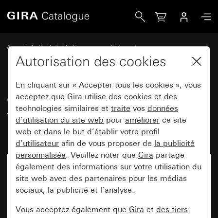
Gira Cadres de finition Gira Event teinte alu (laqué) avec ca
Accueil
Produits
Programmes d'interrupteurs
Gira Event (System 55)
Gira Event
Autorisation des cookies
En cliquant sur « Accepter tous les cookies », vous
Cadres de finition Gira Event
acceptez que
Gira
utilise
des cookies
et des
technologies similaires et
traite
vos
données
teinte alu (laqué) avec cadre
d’utilisation du site web
pour
améliorer
ce site
intermédiaire blanc brillant
web et dans le but d’établir votre
profil
d’utilisateur
afin de vous proposer de
la publicité
personnalisée
. Veuillez noter que
Gira
partage
également des informations sur votre utilisation du
site web avec des partenaires pour les médias
sociaux, la publicité et l’analyse.
Vous acceptez également que
Gira
et
des tiers