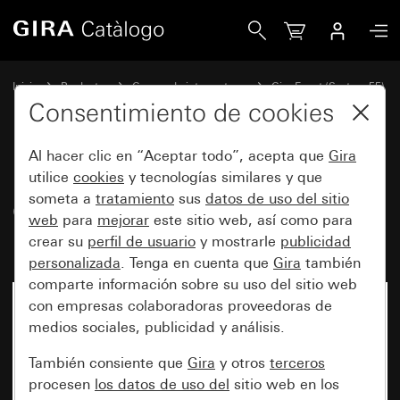
Gira Marco cobertor Gira Event Opaque menta con marco i
Inicio
Productos
Gamas de interruptores
Gira Event (System 55)
Gira Event
Consentimiento de cookies
Al hacer clic en “Aceptar todo”, acepta que
Gira
Marco cobertor Gira Event
utilice
cookies
y tecnologías similares y que
someta a
tratamiento
sus
datos de uso del sitio
Opaque menta con marco
web
para
mejorar
este sitio web, así como para
intermedio antracita
crear su
perfil de usuario
y mostrarle
publicidad
personalizada
. Tenga en cuenta que
Gira
también
comparte información sobre su uso del sitio web
con empresas colaboradoras proveedoras de
medios sociales, publicidad y análisis.
También consiente que
Gira
y otros
terceros
procesen
los datos de uso del
sitio web en los