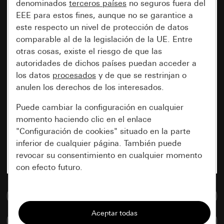
denominados
terceros países
no seguros fuera del
EEE para estos fines, aunque no se garantice a
este respecto un nivel de protección de datos
comparable al de la legislación de la UE. Entre
otras cosas, existe el riesgo de que las
autoridades de dichos países puedan acceder a
los datos
procesados
y de que se restrinjan o
anulen los derechos de los interesados.
Puede cambiar la configuración en cualquier
momento haciendo clic en el enlace
"Configuración de cookies" situado en la parte
inferior de cualquier página. También puede
revocar su consentimiento en cualquier momento
con efecto futuro.
Esenciales
Ir a la base de datos de medios
Todas las cookies que necesitamos para
Comparar artículos
poder mostrarle la página.