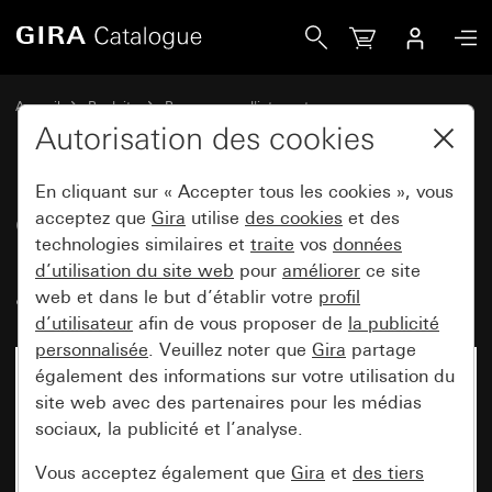
Gira Cadres de finition Gira Event menthe avec cadre inter
Accueil
Produits
Programmes d'interrupteurs
Gira Event (System 55)
Gira Event
Autorisation des cookies
En cliquant sur « Accepter tous les cookies », vous
Cadres de finition Gira Event
acceptez que
Gira
utilise
des cookies
et des
technologies similaires et
traite
vos
données
menthe avec cadre intermédiaire
d’utilisation du site web
pour
améliorer
ce site
anthracite
web et dans le but d’établir votre
profil
d’utilisateur
afin de vous proposer de
la publicité
personnalisée
. Veuillez noter que
Gira
partage
également des informations sur votre utilisation du
site web avec des partenaires pour les médias
sociaux, la publicité et l’analyse.
Vous acceptez également que
Gira
et
des tiers