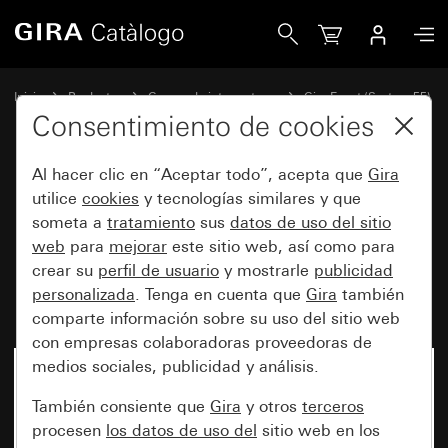
Gira Marco cobertor Gira Event blanco mate con marco inte
Inicio
Productos
Gamas de interruptores
Gira Event (System 55)
Gira Event
Consentimiento de cookies
Al hacer clic en “Aceptar todo”, acepta que
Gira
Marco cobertor Gira Event
utilice
cookies
y tecnologías similares y que
someta a
tratamiento
sus
datos de uso del sitio
blanco mate con marco
web
para
mejorar
este sitio web, así como para
intermedio color aluminio
crear su
perfil de usuario
y mostrarle
publicidad
(pintado)
personalizada
. Tenga en cuenta que
Gira
también
comparte información sobre su uso del sitio web
con empresas colaboradoras proveedoras de
medios sociales, publicidad y análisis.
También consiente que
Gira
y otros
terceros
procesen
los datos de uso del
sitio web en los