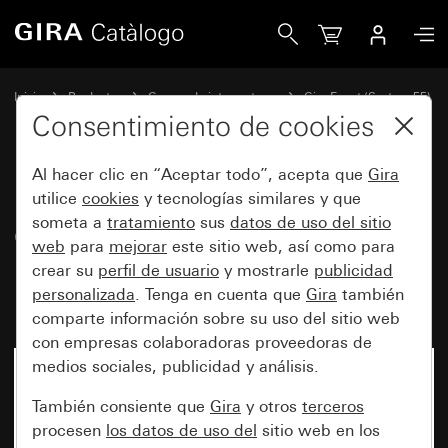
Gira Marco cobertor Gira Event Opaque marrón oscuro con 
Inicio
Productos
Gamas de interruptores
Gira Event (System 55)
Gira Event
Consentimiento de cookies
Al hacer clic en “Aceptar todo”, acepta que
Gira
Marco cobertor Gira Event
utilice
cookies
y tecnologías similares y que
someta a
tratamiento
sus
datos de uso del sitio
Opaque marrón oscuro con
web
para
mejorar
este sitio web, así como para
marco intermedio blanco
crear su
perfil de usuario
y mostrarle
publicidad
brillante
personalizada
. Tenga en cuenta que
Gira
también
comparte información sobre su uso del sitio web
con empresas colaboradoras proveedoras de
medios sociales, publicidad y análisis.
También consiente que
Gira
y otros
terceros
procesen
los datos de uso del
sitio web en los