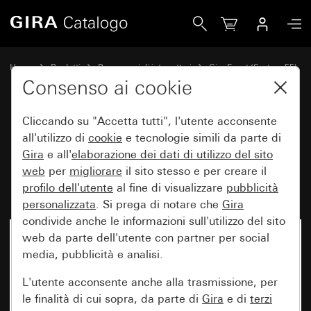
Gira Placca Gira Event Opaque marrone scuro con placca in
Home
Prodotti
Programmi di interruttori
Gira Event (System 55)
Gira Event
Consenso ai cookie
Cliccando su "Accetta tutti", l'utente acconsente
Placca Gira Event Opaque
all'utilizzo di
cookie
e tecnologie simili da parte di
Gira
e all'
elaborazione dei
dati di utilizzo del sito
marrone scuro con placca
web
per
migliorare
il sito stesso e per creare il
intermedia bianco puro brillante
profilo dell'utente
al fine di visualizzare
pubblicità
personalizzata
. Si prega di notare che
Gira
condivide anche le informazioni sull'utilizzo del sito
web da parte dell'utente con partner per social
media, pubblicità e analisi.
L'utente acconsente anche alla trasmissione, per
le finalità di cui sopra, da parte di
Gira
e di
terzi