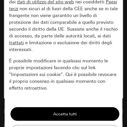
dei
dati di utilizzo del sito web
nei cosiddetti
Paesi
terzi
non sicuri al di fuori della CEE anche se in tale
frangente non viene garantito un livello di
protezione dei dati comparabile a quello previsto
secondo il diritto della UE. Sussiste anche il rischio
di accesso, da parte delle autorità locali, ai dati
trattati
e limitazione o esclusione dei diritti degli
interessati.
È possibile modificare in qualsiasi momento le
proprie impostazioni facendo clic sul link
"Impostazioni sui cookie". Qui è possibile revocare
il proprio consenso in qualsiasi momento con
effetto retroattivo.
Essenziali
Vai alla banca dati multimediale
Tutti i cookie necessari per poter mostrare la
pagina.
Confronta articoli