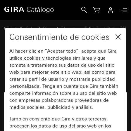
Gira Marco cobertor Gira Event blanco brillante con marco 
Inicio
Productos
Gamas de interruptores
Gira Event (System 55)
Gira Event
Consentimiento de cookies
Al hacer clic en “Aceptar todo”, acepta que
Gira
Marco cobertor Gira Event
utilice
cookies
y tecnologías similares y que
someta a
tratamiento
sus
datos de uso del sitio
blanco brillante con marco
web
para
mejorar
este sitio web, así como para
intermedio antracita
crear su
perfil de usuario
y mostrarle
publicidad
personalizada
. Tenga en cuenta que
Gira
también
comparte información sobre su uso del sitio web
con empresas colaboradoras proveedoras de
medios sociales, publicidad y análisis.
También consiente que
Gira
y otros
terceros
procesen
los datos de uso del
sitio web en los