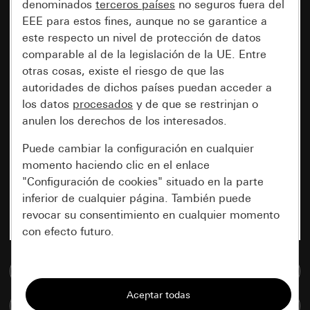
denominados
terceros países
no seguros fuera del
EEE para estos fines, aunque no se garantice a
este respecto un nivel de protección de datos
comparable al de la legislación de la UE. Entre
otras cosas, existe el riesgo de que las
autoridades de dichos países puedan acceder a
los datos
procesados
y de que se restrinjan o
anulen los derechos de los interesados.
Puede cambiar la configuración en cualquier
momento haciendo clic en el enlace
"Configuración de cookies" situado en la parte
inferior de cualquier página. También puede
revocar su consentimiento en cualquier momento
con efecto futuro.
Esenciales
Ir a la base de datos de medios
Todas las cookies que necesitamos para
Comparar artículos
poder mostrarle la página.