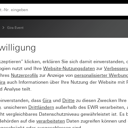
schenrahmen Anthrazit
Gira Event
willigung
vent Reinweiß glänzen
kzeptieren“ klicken, erklären Sie sich damit einverstanden,
hrazit
ogien nutzt und Ihre
Website-Nutzungsdaten
zur
Verbesser
Ihres
Nutzerprofils
zur Anzeige von
personalisierter Werbun
ira
auch Informationen über Ihre Nutzung der Website mit Pa
Analyse teilt.
einverstanden, dass
Gira
und
Dritte
zu diesen Zwecken Ihre
g. unsicheren
Drittländern
außerhalb des EWR verarbeiten, 
t vergleichbares Datenschutzniveau gewährleistet ist. Es b
 Behörden auf die
verarbeiteten
Daten zugreifen können und 
ngeschränkt oder ausgeschlossen sind.