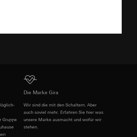
Download
e unter
TXT
 Kopie zu erfragen
 Kopie zu erfragen
Download
Die Marke Gira
onen zur Schaltung
öglich­
Wir sind die mit den Schaltern. Aber
Art.-Nr. 0211808
auch soviel mehr. Erfahren Sie hier was
uf der Website, vom
Referrer-URL sowie
er Gruppe
unsere Marke aus­macht und wofür wir
RFA
, 464 KB
site, vom Nutzer
zuhause
stehen.
hs auf der
nen