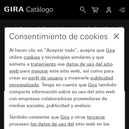
Gira Marco cobertor Gira Event Clear arena con marco inter
Inicio
Productos
Gamas de interruptores
Gira Event (System 55)
Gira Event
Consentimiento de cookies
Al hacer clic en “Aceptar todo”, acepta que
Gira
Marco cobertor Gira Event Clear
utilice
cookies
y tecnologías similares y que
someta a
tratamiento
sus
datos de uso del sitio
arena con marco intermedio
web
para
mejorar
este sitio web, así como para
blanco brillante
crear su
perfil de usuario
y mostrarle
publicidad
personalizada
. Tenga en cuenta que
Gira
también
comparte información sobre su uso del sitio web
con empresas colaboradoras proveedoras de
medios sociales, publicidad y análisis.
También consiente que
Gira
y otros
terceros
procesen
los datos de uso del
sitio web en los