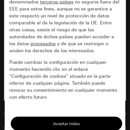
denominados
terceros países
no seguros fuera del
EEE para estos fines, aunque no se garantice a
este respecto un nivel de protección de datos
comparable al de la legislación de la UE. Entre
otras cosas, existe el riesgo de que las
autoridades de dichos países puedan acceder a
los datos
procesados
y de que se restrinjan o
anulen los derechos de los interesados.
Puede cambiar la configuración en cualquier
momento haciendo clic en el enlace
"Configuración de cookies" situado en la parte
inferior de cualquier página. También puede
revocar su consentimiento en cualquier momento
con efecto futuro.
Esenciales
Ir a la base de datos de medios
Todas las cookies que necesitamos para
Comparar artículos
poder mostrarle la página.