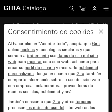
Gira Marco cobertor Gira Event Clear negro con marco inter
Inicio
Productos
Gamas de interruptores
Gira Event (System 55)
Gira Event
Consentimiento de cookies
Al hacer clic en “Aceptar todo”, acepta que
Gira
Marco cobertor Gira Event Clear
utilice
cookies
y tecnologías similares y que
someta a
tratamiento
sus
datos de uso del sitio
negro con marco intermedio
web
para
mejorar
este sitio web, así como para
color aluminio (pintado)
crear su
perfil de usuario
y mostrarle
publicidad
personalizada
. Tenga en cuenta que
Gira
también
comparte información sobre su uso del sitio web
con empresas colaboradoras proveedoras de
medios sociales, publicidad y análisis.
También consiente que
Gira
y otros
terceros
procesen
los datos de uso del
sitio web en los