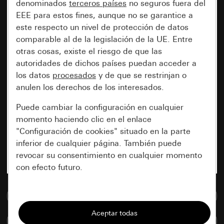
denominados
terceros países
no seguros fuera del
EEE para estos fines, aunque no se garantice a
este respecto un nivel de protección de datos
comparable al de la legislación de la UE. Entre
otras cosas, existe el riesgo de que las
autoridades de dichos países puedan acceder a
los datos
procesados
y de que se restrinjan o
anulen los derechos de los interesados.
Puede cambiar la configuración en cualquier
momento haciendo clic en el enlace
"Configuración de cookies" situado en la parte
inferior de cualquier página. También puede
revocar su consentimiento en cualquier momento
con efecto futuro.
Esenciales
Ir a la base de datos de medios
Todas las cookies que necesitamos para
Comparar artículos
poder mostrarle la página.