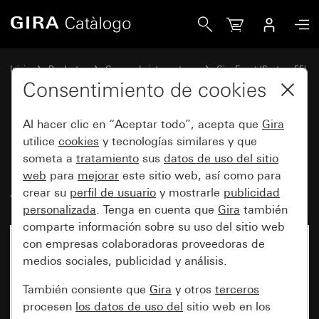
Gira Marco cobertor Gira Event Clear blanco con marco int
Inicio
Productos
Gamas de interruptores
Gira Event (System 55)
Gira Event
Consentimiento de cookies
Al hacer clic en “Aceptar todo”, acepta que
Gira
Marco cobertor Gira Event Clear
utilice
cookies
y tecnologías similares y que
someta a
tratamiento
sus
datos de uso del sitio
blanco con marco intermedio
web
para
mejorar
este sitio web, así como para
antracita
crear su
perfil de usuario
y mostrarle
publicidad
personalizada
. Tenga en cuenta que
Gira
también
comparte información sobre su uso del sitio web
con empresas colaboradoras proveedoras de
medios sociales, publicidad y análisis.
También consiente que
Gira
y otros
terceros
procesen
los datos de uso del
sitio web en los