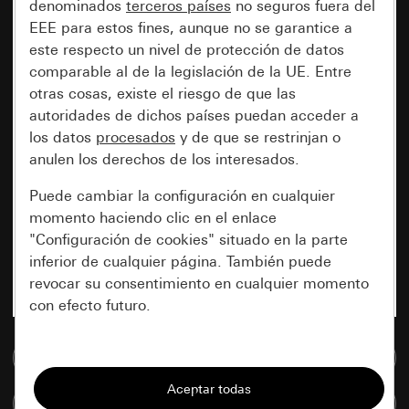
denominados
terceros países
no seguros fuera del
EEE para estos fines, aunque no se garantice a
este respecto un nivel de protección de datos
comparable al de la legislación de la UE. Entre
otras cosas, existe el riesgo de que las
autoridades de dichos países puedan acceder a
los datos
procesados
y de que se restrinjan o
anulen los derechos de los interesados.
Puede cambiar la configuración en cualquier
momento haciendo clic en el enlace
"Configuración de cookies" situado en la parte
inferior de cualquier página. También puede
revocar su consentimiento en cualquier momento
con efecto futuro.
Esenciales
Ir a la base de datos de medios
Todas las cookies que necesitamos para
Comparar artículos
poder mostrarle la página.