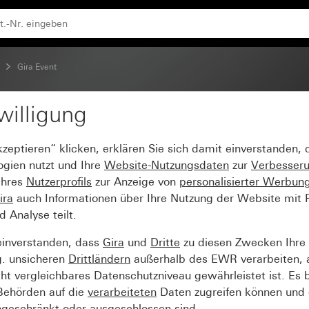
men Anthrazit
Gira Event
willigung
Event Klar Weiß mit Z
kzeptieren“ klicken, erklären Sie sich damit einverstanden,
ogien nutzt und Ihre
Website-Nutzungsdaten
zur
Verbesser
Ihres
Nutzerprofils
zur Anzeige von
personalisierter Werbun
ira
auch Informationen über Ihre Nutzung der Website mit Pa
Analyse teilt.
einverstanden, dass
Gira
und
Dritte
zu diesen Zwecken Ihre
g. unsicheren
Drittländern
außerhalb des EWR verarbeiten, 
t vergleichbares Datenschutzniveau gewährleistet ist. Es b
 Behörden auf die
verarbeiteten
Daten zugreifen können und 
ngeschränkt oder ausgeschlossen sind.