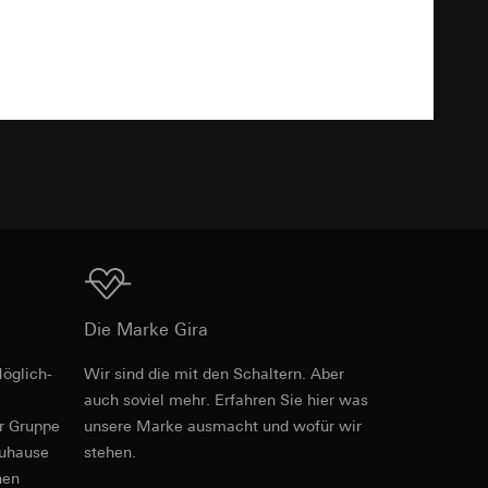
Download
e unter
TXT
 Kopie zu erfragen
 Kopie zu erfragen
Download
Die Marke Gira
onen zur Schaltung
öglich­
Wir sind die mit den Schaltern. Aber
Art.-Nr. 0211728
auch soviel mehr. Erfahren Sie hier was
uf der Website, vom
Referrer-URL sowie
er Gruppe
unsere Marke aus­macht und wofür wir
RFA
, 372 KB
site, vom Nutzer
zuhause
stehen.
hs auf der
nen