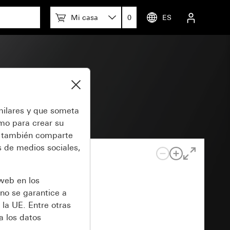
Mi casa
0
ES
milares y que someta
omo para crear su
también comparte
 de medios sociales,
 web en los
no se garantice a
 la UE. Entre otras
a los datos