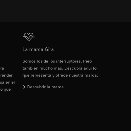
de la protección de
as campañas
e una interfaz
tado, fecha y hora
a
de la protección de
 ejercicio de sus
Descarga
de la protección de
PD
La marca Gira
PD
Somos los de los interruptores. Pero
io de sus funciones
Ref. 021105
io de sus funciones
era
también mucho más. Descubra aquí lo
prender
que representa y ofrece nuestra marca.
RFA
, 372 KB
sa en el
Descubrir la marca
lo que
ndar, se puede
rtículo 49, apartado
ndar, se puede
Descarga
rtículo 49, apartado