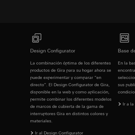
Base jurídica e int
Pinterest Ta
Google Tag 
Uso del servicio
Fines del tratamien
Fines del tratamien
datos y privacid
Categorías de dato
Categorías de dato
Artículo 6, apart
de la visita, inform
Base jurídica e int
Intereses legíti
Base jurídica e int
Uso del servicio
Receptor:
Departam
Uso del servicio
datos y privacid
funciones
datos y privacid
Tratamiento poste
Design Configurator
Base d
Transferencia a ter
Tratamiento poste
Receptor:
Duración de la cook
Revit Archi
Receptor:
La combinación óptima de los diferentes
En la ba
Departamentos in
de construcc
Departamentos in
productos de Gira para su hogar ahora se
encontra
Google Ireland L
Pinterest, Inc. (
puede experimentar y comparar “en
seleccio
Para obtener inf
https://business.
directo”. El Design Configurator de Gira,
sus publ
Transferencia a ter
disponible en la web y como aplicación,
condicio
Tercer país: EE.
Transferencia a ter
permite combinar los diferentes modelos
Decisión de adec
Tercer país: EE.
Ir a l
solicitar una co
de marcos de cubierta de la gama de
Decisión de adec
1, letra a) del R
solicitar una co
interruptores Gira en distintos colores y
1, letra a) del R
Duración de la cook
materiales.
Duración de la cook
IFC Archiva
Ir al Design Configurator
LinkedIn Ins