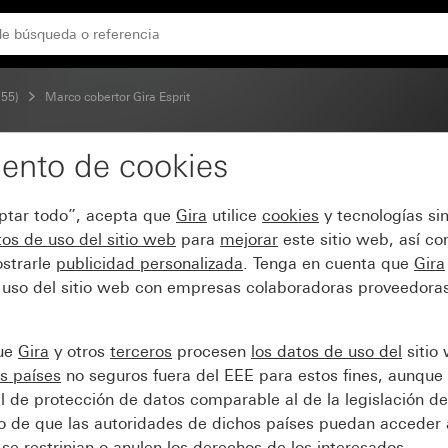
 55)
Marco cobertor Gira Esprit
ento de cookies
sprit cristal negro
eptar todo”, acepta que
Gira
utilice
cookies
y tecnologías si
os de uso del sitio web
para
mejorar
este sitio web, así c
strarle
publicidad personalizada
. Tenga en cuenta que
Gira
 uso del sitio web con empresas colaboradoras proveedoras
que
Gira
y otros
terceros
procesen
los datos de uso del
sitio
s países
no seguros fuera del EEE para estos fines, aunque 
l de protección de datos comparable al de la legislación de
sgo de que las autoridades de dichos países puedan acceder 
se restrinjan o anulen los derechos de los interesados.