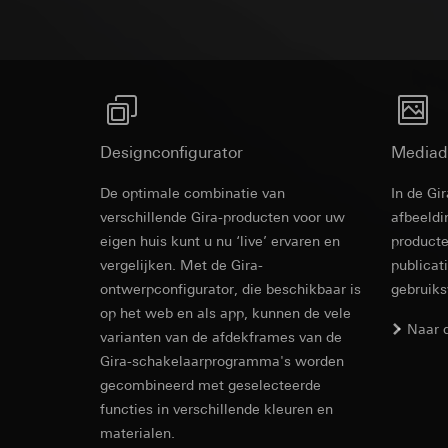
Rechtsgrondslag en
Ontvanger:
Interne
Ontvanger:
Gebruik van de d
Overdracht aan der
Interne afdeling
Latere verwerkin
Levensduur van de 
Google Ireland L
Ontvanger:
Voor informatie
Interne afdeling
https://business.
Pinterest, Inc. (V
Overdracht aan der
Designconfigurator
Mediad
Overdracht aan der
Derde land: VS
Derde land: VS
De optimale combinatie van
In de Gi
Passendheidsbesl
Revit Besta
Passendheidsbesl
via contactgegev
verschillende Gira-producten voor uw
afbeeldi
via contactgegev
eigen huis kunt u nu ‘live’ ervaren en
producte
Levensduur van de 
Levensduur van de 
vergelijken. Met de Gira-
publicat
Vimeo
ontwerpconfigurator, die beschikbaar is
gebruik
LinkedIn Ins
op het web en als app, kunnen de vele
Gegevensverwerkin
Naar 
varianten van de afdekframes van de
Gegevensverwerkin
Categorieën van p
voor het schakelen 
Gira-schakelaarprogramma's worden
Website voor par
Categorieën van p
gecombineerd met geselecteerde
de website, mui
tijdstempel
functies in verschillende kleuren en
Website voor zak
Rechtsgrondslag en
website, muisbew
materialen.
Gebruik van de d