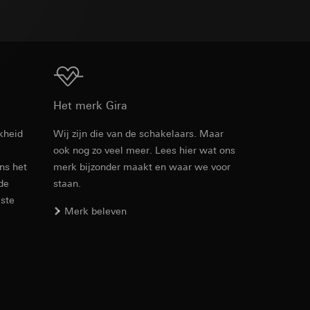
n taken
Download
Het merk Gira
kheid
Wij zijn die van de schakelaars. Maar
opie aan te vragen
opie aan te vragen
ook nog zo veel meer. Lees hier wat ons
Artikelnr. 021105
ens het
merk bijzonder maakt en waar we voor
 de
staan.
RFA
, 372 KB
este
Merk beleven
deze informatie
)
ebsitebezoeker op
Download
errer-URL en
sitebezoeker op de
reffende website,