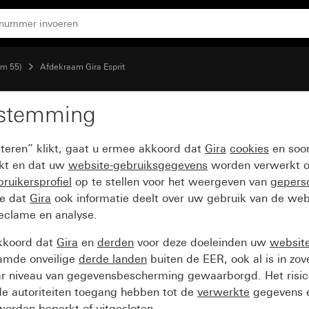
em 55)
Afdekraam Gira Esprit
estemming
t glas zwart
pteren” klikt, gaat u ermee akkoord dat
Gira
cookies
en soor
ikt en dat uw
website-gebruiksgegevens
worden verwerkt o
ruikersprofiel
op te stellen voor het weergeven van
gepers
ee dat
Gira
ook informatie deelt over uw gebruik van de web
reclame en analyse.
kkoord dat
Gira
en
derden
voor deze doeleinden uw
websit
amde onveilige
derde landen
buiten de EER, ook al is in zo
ar niveau van gegevensbescherming gewaarborgd. Het risic
e autoriteiten toegang hebben tot de
verwerkte
gegevens e
orden beperkt of uitgesloten.