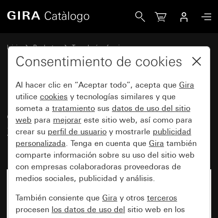
Gira Mecanismo de interruptor de control basculante 10 A
Inicio
Productos
Tecnología y funciones
Mecanismos empotrables, accesorios
Interruptor basculante
Consentimiento de cookies
Al hacer clic en “Aceptar todo”, acepta que
Gira
Mecanismo de interruptor de
utilice
cookies
y tecnologías similares y que
someta a
tratamiento
sus
datos de uso del sitio
control basculante 10 AX de
web
para
mejorar
este sitio web, así como para
250 V~ con elemento de
crear su
perfil de usuario
y mostrarle
publicidad
iluminación LED naranja 230 V~
personalizada
. Tenga en cuenta que
Gira
también
comparte información sobre su uso del sitio web
con empresas colaboradoras proveedoras de
medios sociales, publicidad y análisis.
Ya no está disponible
También consiente que
Gira
y otros
terceros
procesen
los datos de uso del
sitio web en los