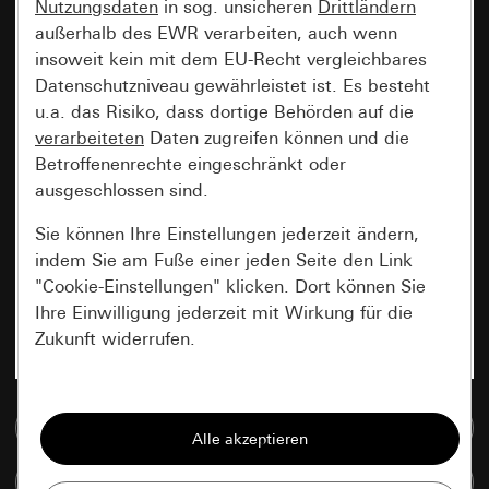
Nutzungsdaten
in sog. unsicheren
Drittländern
außerhalb des EWR verarbeiten, auch wenn
insoweit kein mit dem EU-Recht vergleichbares
Datenschutzniveau gewährleistet ist. Es besteht
u.a. das Risiko, dass dortige Behörden auf die
verarbeiteten
Daten zugreifen können und die
Betroffenenrechte eingeschränkt oder
ausgeschlossen sind.
Sie können Ihre Einstellungen jederzeit ändern,
indem Sie am Fuße einer jeden Seite den Link
"Cookie-Einstellungen" klicken. Dort können Sie
Ihre Einwilligung jederzeit mit Wirkung für die
Zukunft widerrufen.
Essenziell
Zur Mediadatenbank
Alle Cookies, die wir benötigen um Ihnen die
Seite anzeigen zu können.
Artikel vergleichen