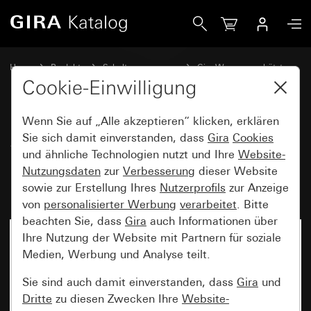
Gira System 3000 Bewegungsmelderaufsatz 1,10 m Standa
Home
Produkte
Schalterprogramme
Gira Wassergeschützt
Wassergeschützt Unterputz IP44 Gira TX_44
Cookie-Einwilligung
Wenn Sie auf „Alle akzeptieren“ klicken, erklären
System 3000
Sie sich damit einverstanden, dass
Gira
Cookies
und ähnliche Technologien nutzt und Ihre
Website-
Bewegungsmelderaufsatz 1,10
Nutzungsdaten
zur
Verbesserung
dieser Website
m Standard TX_44
sowie zur Erstellung Ihres
Nutzerprofils
zur Anzeige
von
personalisierter Werbung
verarbeitet
. Bitte
beachten Sie, dass
Gira
auch Informationen über
Ihre Nutzung der Website mit Partnern für soziale
Medien, Werbung und Analyse teilt.
Sie sind auch damit einverstanden, dass
Gira
und
Dritte
zu diesen Zwecken Ihre
Website-