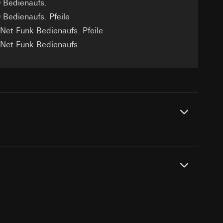
sung
 Bedienaufs.
sucht, Datum und
 Bedienaufs. Pfeile
andort
eNet Funk Bedienaufs. Pfeile
eNet Funk Bedienaufs.
r, Endgerät
e unter
 Kopie zu erfragen
 Kopie zu erfragen
r Informationen und
erung
sung
satzes aus Metall und/oder eines
sucht, Datum und
l kann es bei Funkkomponenten zu
andort
PDF