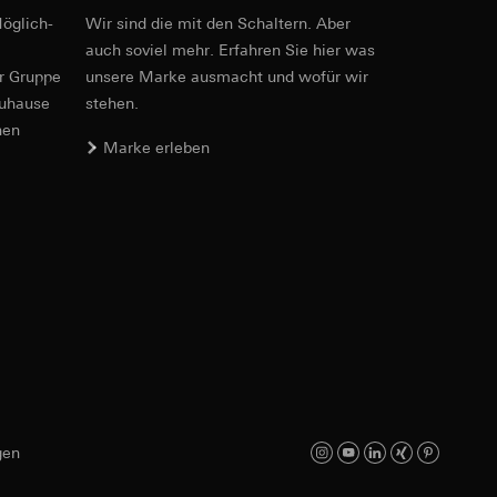
öglich­
Wir sind die mit den Schaltern. Aber
Art.-Nr. 5369 ..

auch soviel mehr. Erfahren Sie hier was
5370 ..

5371 ..

er Gruppe
unsere Marke aus­macht und wofür wir
5372 ..

zuhause
stehen.
5386 ..

nen
5387 ..

er. Im Hinblick auf
Marke erleben
5388 ..

n wir auf deren
5389 ..
 Kopie zu erfragen
PDF
, 3.01 MB
sung. Google Ads
Download
formen, in
ärmebild erstellen.
von Werbekampagnen
, wie tief sie
sucht, Datum und
andort
gen