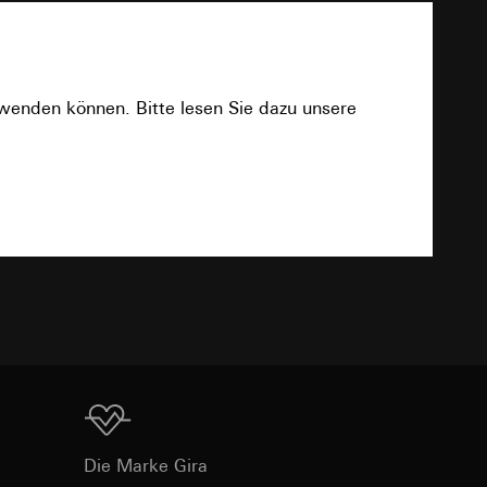
ommen.
rwenden können. Bitte lesen Sie dazu unsere
e unter
Download
 Kopie zu erfragen
 Kopie zu erfragen
TXT
onen zur Schaltung
uf der Website, vom
Referrer-URL sowie
Download
site, vom Nutzer
Die Marke Gira
hs auf der