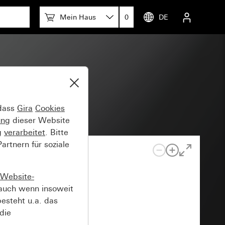
Mein Haus
0
DE
 dass
Gira
Cookies
ung
dieser Website
g
verarbeitet
. Bitte
rtnern für soziale
Website-
auch wenn insoweit
esteht u.a. das
die