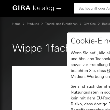
Gira Wippe 1fach unbedruckt System 55
Home
Produkte
Technik und Funktionen
Gira One
Bedie
Cookie-Ein
Wippe 1fach unbedr
Wenn Sie auf „Alle a
und ähnliche Technol
sowie zur Erstellung 
beachten Sie, dass
G
Medien, Werbung und 
Sie sind auch damit 
Nutzungsdaten
in so
kein mit dem EU-Rech
Risiko, dass dortige
Betroffenenrechte ei