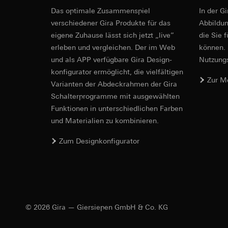
betreffenden We
alternative 
Das optimale Zusammenspiel
In der G
Folgeverarbeitun
Rechtsgrundlage und
verschiedener Gira Produkte für das
Ab­bild­
Empfänger:
Einsatz des Dien
eigene Zuhause lässt sich jetzt „live”
die Sie 
Montageanleitung
interne Abteilun
Folgeverarbeitun
erleben und vergleichen. Der im Web
können. 
LinkedIn Irelan
Empfänger:
Vimeo,
und als APP verfügbare Gira Design­
Nutzungs­
Drittlandübermittlu
Drittlandübermittlu
konfigurator ermög­licht, die vielfältigen
die Übermittlung Ih
Drittland: USA
Zur M
Vari­an­ten der Abdeck­rahmen der Gira
Datenschutzerklärun
Angemessenheits
Schalter­programme mit ausge­wählten
Lebensdauer des C
bei
Gira Giersi
Funkti­onen in unterschiedlichen Farben
Lebensdauer des C
Google Ads (
und Materialien zu kombinieren.
Datenverarbeitung
Hotjar
Zum Designkonfigurator
verwendet Daten, u
Datenverarbeitung
Suchergebnissen un
Dies ermöglicht zus
zu messen.
scrollen und wie si
Kategorien person
Kategorien person
Uhrzeit des Besuchs
Rechtsgrundlage und
Rechtsgrundlage und
© 2026 Gira — Giersiepen GmbH & Co. KG
Einsatz des Dien
Einsatz des Dien
Folgeverarbeitun
Folgeverarbeitun