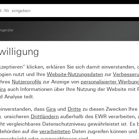
ngeräte
willigung
uckt System 55
kzeptieren“ klicken, erklären Sie sich damit einverstanden,
ogien nutzt und Ihre
Website-Nutzungsdaten
zur
Verbesser
Ihres
Nutzerprofils
zur Anzeige von
personalisierter Werbun
ira
auch Informationen über Ihre Nutzung der Website mit Pa
Analyse teilt.
einverstanden, dass
Gira
und
Dritte
zu diesen Zwecken Ihre
g. unsicheren
Drittländern
außerhalb des EWR verarbeiten, 
t vergleichbares Datenschutzniveau gewährleistet ist. Es b
 Behörden auf die
verarbeiteten
Daten zugreifen können und 
ngeschränkt oder ausgeschlossen sind.