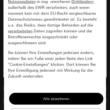
Nutzungsdaten
in sog. unsicheren
Drittländern
außerhalb des EWR verarbeiten, auch wenn
insoweit kein mit dem EU-Recht vergleichbares
Datenschutzniveau gewährleistet ist. Es besteht
u.a. das Risiko, dass dortige Behörden auf die
verarbeiteten
Daten zugreifen können und die
Betroffenenrechte eingeschränkt oder
ausgeschlossen sind.
Sie können Ihre Einstellungen jederzeit ändern,
indem Sie am Fuße einer jeden Seite den Link
"Cookie-Einstellungen" klicken. Dort können Sie
Ihre Einwilligung jederzeit mit Wirkung für die
Zukunft widerrufen.
Zur Mediadatenbank
Essenziell
Alle Cookies, die wir benötigen um Ihnen die
Artikel vergleichen
Seite anzeigen zu können.