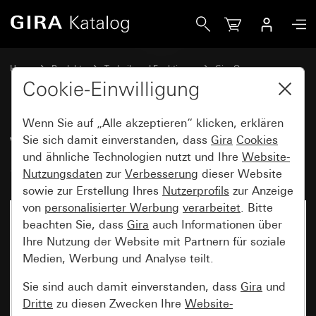
Gira Wippe 1fach unbedruckt System 55
Home
Produkte
Technik und Funktionen
Gira One
Bediengeräte
Cookie-Einwilligung
Wenn Sie auf „Alle akzeptieren“ klicken, erklären
Wippe 1fach unbedruckt
Sie sich damit einverstanden, dass
Gira
Cookies
und ähnliche Technologien nutzt und Ihre
Website-
System 55
Nutzungsdaten
zur
Verbesserung
dieser Website
sowie zur Erstellung Ihres
Nutzerprofils
zur Anzeige
von
personalisierter Werbung
verarbeitet
. Bitte
beachten Sie, dass
Gira
auch Informationen über
Ihre Nutzung der Website mit Partnern für soziale
Medien, Werbung und Analyse teilt.
Sie sind auch damit einverstanden, dass
Gira
und
Dritte
zu diesen Zwecken Ihre
Website-