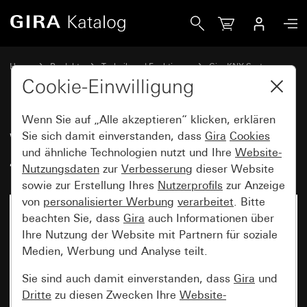
Gira Wippenset 1fach für Tastsensor 4.95
Home
Produkte
Technik und Funktionen
Gira KNX System
Gira Bediengeräte für KNX
Cookie-Einwilligung
Wenn Sie auf „Alle akzeptieren“ klicken, erklären
Wippenset 1fach für Tastsensor
Sie sich damit einverstanden, dass
Gira
Cookies
und ähnliche Technologien nutzt und Ihre
Website-
4.95
Nutzungsdaten
zur
Verbesserung
dieser Website
sowie zur Erstellung Ihres
Nutzerprofils
zur Anzeige
von
personalisierter Werbung
verarbeitet
. Bitte
beachten Sie, dass
Gira
auch Informationen über
Ihre Nutzung der Website mit Partnern für soziale
Medien, Werbung und Analyse teilt.
Sie sind auch damit einverstanden, dass
Gira
und
Dritte
zu diesen Zwecken Ihre
Website-