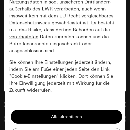
Nutzungsdaten
in sog. unsicheren
Drittländern
außerhalb des EWR verarbeiten, auch wenn
insoweit kein mit dem EU-Recht vergleichbares
Datenschutzniveau gewährleistet ist. Es besteht
u.a. das Risiko, dass dortige Behörden auf die
verarbeiteten
Daten zugreifen können und die
Betroffenenrechte eingeschränkt oder
ausgeschlossen sind.
Sie können Ihre Einstellungen jederzeit ändern,
indem Sie am Fuße einer jeden Seite den Link
"Cookie-Einstellungen" klicken. Dort können Sie
Ihre Einwilligung jederzeit mit Wirkung für die
Zukunft widerrufen.
Zur Mediadatenbank
Essenziell
Alle Cookies, die wir benötigen um Ihnen die
Artikel vergleichen
Seite anzeigen zu können.