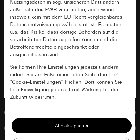
Nutzungsdaten
in sog. unsicheren
Drittländern
außerhalb des EWR verarbeiten, auch wenn
insoweit kein mit dem EU-Recht vergleichbares
Datenschutzniveau gewährleistet ist. Es besteht
u.a. das Risiko, dass dortige Behörden auf die
verarbeiteten
Daten zugreifen können und die
Betroffenenrechte eingeschränkt oder
ausgeschlossen sind.
Sie können Ihre Einstellungen jederzeit ändern,
indem Sie am Fuße einer jeden Seite den Link
"Cookie-Einstellungen" klicken. Dort können Sie
Ihre Einwilligung jederzeit mit Wirkung für die
Zukunft widerrufen.
Zur Mediadatenbank
Essenziell
Alle Cookies, die wir benötigen um Ihnen die
Artikel vergleichen
Seite anzeigen zu können.