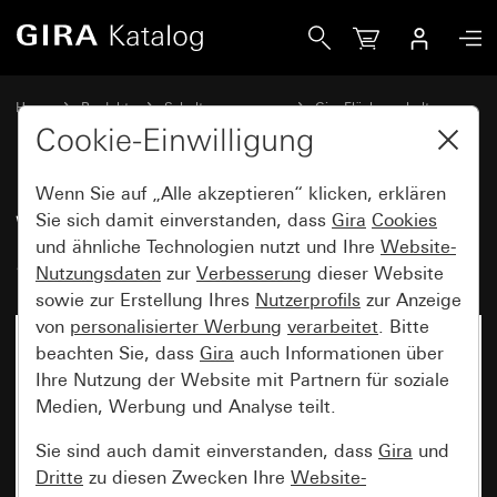
Gira Wippe mit Beschriftungsfeld System 70
Home
Produkte
Schalterprogramme
Gira Flächenschalter
Schalten und Tasten
Cookie-Einwilligung
Wenn Sie auf „Alle akzeptieren“ klicken, erklären
Wippe mit Beschriftungsfeld
Sie sich damit einverstanden, dass
Gira
Cookies
und ähnliche Technologien nutzt und Ihre
Website-
System 70
Nutzungsdaten
zur
Verbesserung
dieser Website
sowie zur Erstellung Ihres
Nutzerprofils
zur Anzeige
von
personalisierter Werbung
verarbeitet
. Bitte
beachten Sie, dass
Gira
auch Informationen über
Ihre Nutzung der Website mit Partnern für soziale
Medien, Werbung und Analyse teilt.
Sie sind auch damit einverstanden, dass
Gira
und
Dritte
zu diesen Zwecken Ihre
Website-