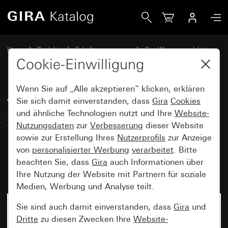
Gira Wipp-Kontrollschalter 10 AX 250 V~ mit Beschriftun
Home
Produkte
Schalterprogramme
Gira Wassergeschützt
Gira Wassergeschützt Aufputz IP44
Cookie-Einwilligung
Wenn Sie auf „Alle akzeptieren“ klicken, erklären
Wipp-Kontrollschalter 10 AX
Sie sich damit einverstanden, dass
Gira
Cookies
und ähnliche Technologien nutzt und Ihre
Website-
250 V~ mit Beschriftungsfeld
Nutzungsdaten
zur
Verbesserung
dieser Website
und orangem LED-
sowie zur Erstellung Ihres
Nutzerprofils
zur Anzeige
Beleuchtungselement 230 V~
von
personalisierter Werbung
verarbeitet
. Bitte
beachten Sie, dass
Gira
auch Informationen über
Universal-Aus-Wechselschalter
Ihre Nutzung der Website mit Partnern für soziale
Medien, Werbung und Analyse teilt.
Sie sind auch damit einverstanden, dass
Gira
und
Dritte
zu diesen Zwecken Ihre
Website-