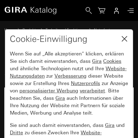
Gira Ruf- und Anwesenheitstaster System 55
Home
Produkte
Technik und Funktionen
Notrufset
Notrufset
Cookie-Einwilligung
Wenn Sie auf „Alle akzeptieren“ klicken, erklären
Ruf- und Anwesenheitstaster
Sie sich damit einverstanden, dass
Gira
Cookies
und ähnliche Technologien nutzt und Ihre
Website-
System 55
Nutzungsdaten
zur
Verbesserung
dieser Website
sowie zur Erstellung Ihres
Nutzerprofils
zur Anzeige
von
personalisierter Werbung
verarbeitet
. Bitte
beachten Sie, dass
Gira
auch Informationen über
Ihre Nutzung der Website mit Partnern für soziale
Medien, Werbung und Analyse teilt.
Sie sind auch damit einverstanden, dass
Gira
und
Dritte
zu diesen Zwecken Ihre
Website-