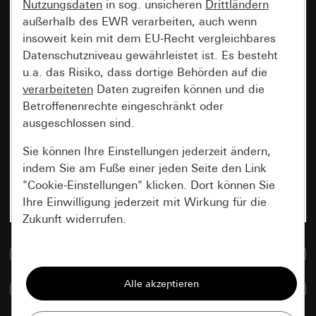
Nutzungsdaten
in sog. unsicheren
Drittländern
außerhalb des EWR verarbeiten, auch wenn
insoweit kein mit dem EU-Recht vergleichbares
Datenschutzniveau gewährleistet ist. Es besteht
u.a. das Risiko, dass dortige Behörden auf die
verarbeiteten
Daten zugreifen können und die
Betroffenenrechte eingeschränkt oder
ausgeschlossen sind.
Sie können Ihre Einstellungen jederzeit ändern,
indem Sie am Fuße einer jeden Seite den Link
"Cookie-Einstellungen" klicken. Dort können Sie
Ihre Einwilligung jederzeit mit Wirkung für die
Zukunft widerrufen.
Zur Mediadatenbank
Essenziell
Alle Cookies, die wir benötigen um Ihnen die
Artikel vergleichen
Seite anzeigen zu können.