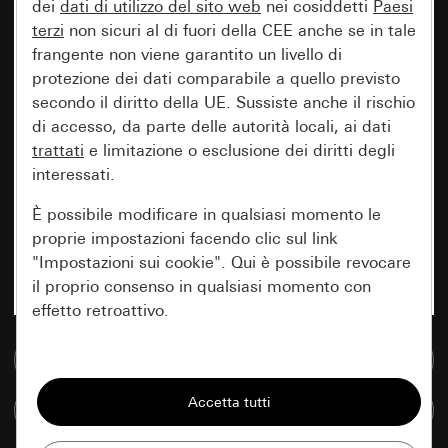
dei
dati di utilizzo del sito web
nei cosiddetti
Paesi
terzi
non sicuri al di fuori della CEE anche se in tale
frangente non viene garantito un livello di
protezione dei dati comparabile a quello previsto
secondo il diritto della UE. Sussiste anche il rischio
di accesso, da parte delle autorità locali, ai dati
trattati
e limitazione o esclusione dei diritti degli
interessati.
È possibile modificare in qualsiasi momento le
proprie impostazioni facendo clic sul link
"Impostazioni sui cookie". Qui è possibile revocare
il proprio consenso in qualsiasi momento con
effetto retroattivo.
Vai alla banca dati multimediale
Essenziali
Tutti i cookie necessari per poter mostrare la
Confronta articoli
pagina.