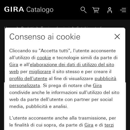
Gira Pulsante di chiamata e presenza System 55
Home
Prodotti
Tecnica e funzioni
Set chiamata di emergenza
Set chiamata di emergenza
Consenso ai cookie
Cliccando su "Accetta tutti", l'utente acconsente
Pulsante di chiamata e presenza
all'utilizzo di
cookie
e tecnologie simili da parte di
Gira
e all'
elaborazione dei
dati di utilizzo del sito
System 55
web
per
migliorare
il sito stesso e per creare il
profilo dell'utente
al fine di visualizzare
pubblicità
personalizzata
. Si prega di notare che
Gira
condivide anche le informazioni sull'utilizzo del sito
web da parte dell'utente con partner per social
media, pubblicità e analisi.
L'utente acconsente anche alla trasmissione, per
le finalità di cui sopra, da parte di
Gira
e di
terzi