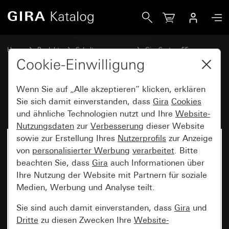
Gira Montagerahmen System 55
Home
Produkte
Schalterprogramme
Gira System 55
Kommunikationstechnik Zubehör
Cookie-Einwilligung
Wenn Sie auf „Alle akzeptieren“ klicken, erklären
Montagerahmen System 55
Sie sich damit einverstanden, dass
Gira
Cookies
und ähnliche Technologien nutzt und Ihre
Website-
Nutzungsdaten
zur
Verbesserung
dieser Website
sowie zur Erstellung Ihres
Nutzerprofils
zur Anzeige
von
personalisierter Werbung
verarbeitet
. Bitte
beachten Sie, dass
Gira
auch Informationen über
Ihre Nutzung der Website mit Partnern für soziale
Medien, Werbung und Analyse teilt.
Sie sind auch damit einverstanden, dass
Gira
und
Dritte
zu diesen Zwecken Ihre
Website-