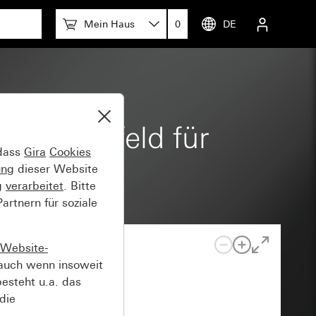
Mein Haus
0
DE
iftungsfeld für
 dass
Gira
Cookies
ung
dieser Website
g
verarbeitet
. Bitte
rtnern für soziale
Website-
auch wenn insoweit
esteht u.a. das
die