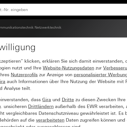
d für Tragring Modular Jack 2fach
mmunikationstechnik Netzwerktechnik
willigung
chrägauslass und Beschr
kzeptieren“ klicken, erklären Sie sich damit einverstanden,
ck 2fach
ogien nutzt und Ihre
Website-Nutzungsdaten
zur
Verbesser
Ihres
Nutzerprofils
zur Anzeige von
personalisierter Werbun
ira
auch Informationen über Ihre Nutzung der Website mit Pa
Analyse teilt.
einverstanden, dass
Gira
und
Dritte
zu diesen Zwecken Ihre
g. unsicheren
Drittländern
außerhalb des EWR verarbeiten, 
t vergleichbares Datenschutzniveau gewährleistet ist. Es b
 Behörden auf die
verarbeiteten
Daten zugreifen können und 
ngeschränkt oder ausgeschlossen sind.