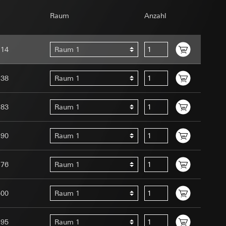
om Betreiber
Raum
Anzahl
114
Raum 1
138
Raum 1
183
Raum 1
e unter
Menschen oder
uration im Rahmen
190
Raum 1
t ein
uf der Website, vom
 eingeben)
 Kopie zu erfragen
176
Raum 1
site, vom Nutzer
hs auf der
500
Raum 1
n Gira Marketing-
195
Raum 1