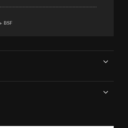
 + BSF
e unter
 Kopie zu erfragen
 Kopie zu erfragen
onen zur Schaltung
uf der Website, vom
Referrer-URL sowie
site, vom Nutzer
hs auf der
PDF