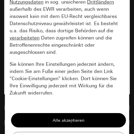
Nutzungsdaten
in sog. unsicheren
Drittländern
außerhalb des EWR verarbeiten, auch wenn
insoweit kein mit dem EU-Recht vergleichbares
Datenschutzniveau gewährleistet ist. Es besteht
u.a. das Risiko, dass dortige Behörden auf die
verarbeiteten
Daten zugreifen können und die
Betroffenenrechte eingeschränkt oder
ausgeschlossen sind.
Sie können Ihre Einstellungen jederzeit ändern,
indem Sie am Fuße einer jeden Seite den Link
"Cookie-Einstellungen" klicken. Dort können Sie
Ihre Einwilligung jederzeit mit Wirkung für die
Zukunft widerrufen.
Zur Mediadatenbank
Essenziell
Alle Cookies, die wir benötigen um Ihnen die
Artikel vergleichen
Seite anzeigen zu können.