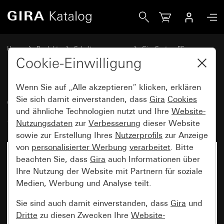
Gira Gira Keyless In Codetastatur System 55
Home
Produkte
Schalterprogramme
Gira System 55
Gira Keyless In
Cookie-Einwilligung
Wenn Sie auf „Alle akzeptieren“ klicken, erklären
Gira Keyless In Codetastatur
Sie sich damit einverstanden, dass
Gira
Cookies
und ähnliche Technologien nutzt und Ihre
Website-
System 55
Nutzungsdaten
zur
Verbesserung
dieser Website
sowie zur Erstellung Ihres
Nutzerprofils
zur Anzeige
von
personalisierter Werbung
verarbeitet
. Bitte
beachten Sie, dass
Gira
auch Informationen über
Ihre Nutzung der Website mit Partnern für soziale
Medien, Werbung und Analyse teilt.
Sie sind auch damit einverstanden, dass
Gira
und
Dritte
zu diesen Zwecken Ihre
Website-