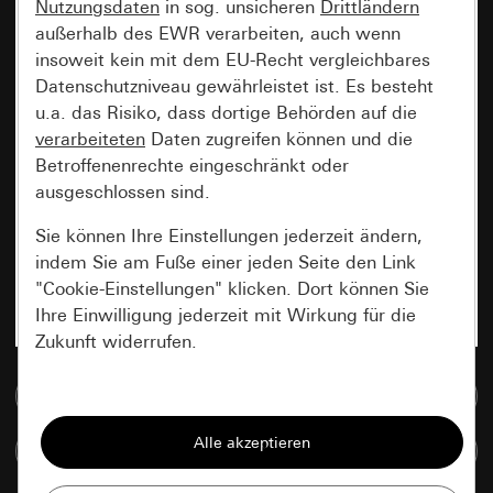
Nutzungsdaten
in sog. unsicheren
Drittländern
außerhalb des EWR verarbeiten, auch wenn
insoweit kein mit dem EU-Recht vergleichbares
Datenschutzniveau gewährleistet ist. Es besteht
u.a. das Risiko, dass dortige Behörden auf die
verarbeiteten
Daten zugreifen können und die
Betroffenenrechte eingeschränkt oder
ausgeschlossen sind.
Sie können Ihre Einstellungen jederzeit ändern,
indem Sie am Fuße einer jeden Seite den Link
"Cookie-Einstellungen" klicken. Dort können Sie
Ihre Einwilligung jederzeit mit Wirkung für die
Zukunft widerrufen.
Zur Mediadatenbank
Essenziell
Alle Cookies, die wir benötigen um Ihnen die
Artikel vergleichen
Seite anzeigen zu können.