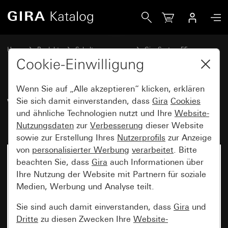
Gira Wippenset 2fach Plus beschreibbar System 55
Home
Produkte
Schalterprogramme
Gira System 55
Wippensets für Bussysteme
Cookie-Einwilligung
Wenn Sie auf „Alle akzeptieren“ klicken, erklären
Wippenset 2fach Plus
Sie sich damit einverstanden, dass
Gira
Cookies
und ähnliche Technologien nutzt und Ihre
Website-
beschreibbar System 55
Nutzungsdaten
zur
Verbesserung
dieser Website
sowie zur Erstellung Ihres
Nutzerprofils
zur Anzeige
von
personalisierter Werbung
verarbeitet
. Bitte
beachten Sie, dass
Gira
auch Informationen über
Ihre Nutzung der Website mit Partnern für soziale
Medien, Werbung und Analyse teilt.
Sie sind auch damit einverstanden, dass
Gira
und
Dritte
zu diesen Zwecken Ihre
Website-