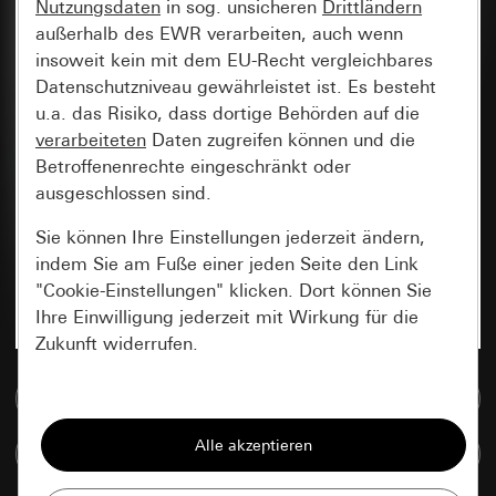
Nutzungsdaten
in sog. unsicheren
Drittländern
außerhalb des EWR verarbeiten, auch wenn
insoweit kein mit dem EU-Recht vergleichbares
Datenschutzniveau gewährleistet ist. Es besteht
u.a. das Risiko, dass dortige Behörden auf die
verarbeiteten
Daten zugreifen können und die
Betroffenenrechte eingeschränkt oder
ausgeschlossen sind.
Sie können Ihre Einstellungen jederzeit ändern,
indem Sie am Fuße einer jeden Seite den Link
"Cookie-Einstellungen" klicken. Dort können Sie
Ihre Einwilligung jederzeit mit Wirkung für die
Zukunft widerrufen.
Zur Mediadatenbank
Essenziell
Alle Cookies, die wir benötigen um Ihnen die
Artikel vergleichen
Seite anzeigen zu können.