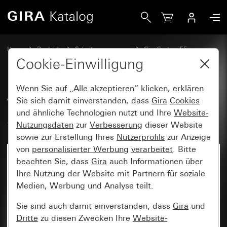
Gira Wippenset 5fach Plus (2+3) System 55
Home
Produkte
Schalterprogramme
Gira System 55
Wippensets für Bussysteme
Cookie-Einwilligung
Wenn Sie auf „Alle akzeptieren“ klicken, erklären
Wippenset 5fach Plus (2+3)
Sie sich damit einverstanden, dass
Gira
Cookies
und ähnliche Technologien nutzt und Ihre
Website-
System 55
Nutzungsdaten
zur
Verbesserung
dieser Website
sowie zur Erstellung Ihres
Nutzerprofils
zur Anzeige
von
personalisierter Werbung
verarbeitet
. Bitte
beachten Sie, dass
Gira
auch Informationen über
Ihre Nutzung der Website mit Partnern für soziale
Medien, Werbung und Analyse teilt.
Sie sind auch damit einverstanden, dass
Gira
und
Dritte
zu diesen Zwecken Ihre
Website-