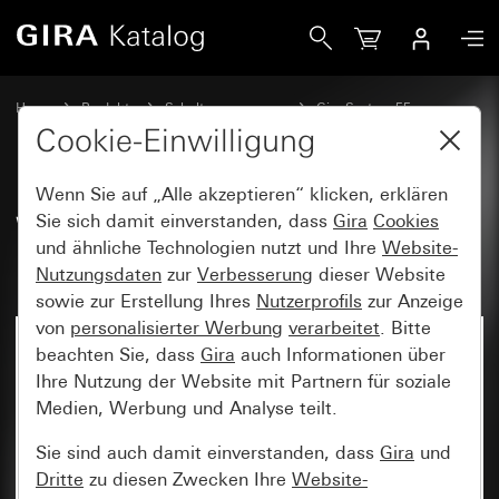
Gira Wippenset 4fach (1+3) mit Beschriftungsfeld System 
Home
Produkte
Schalterprogramme
Gira System 55
Wippensets für Bussysteme
Cookie-Einwilligung
Wenn Sie auf „Alle akzeptieren“ klicken, erklären
Wippenset 4fach (1+3) mit
Sie sich damit einverstanden, dass
Gira
Cookies
und ähnliche Technologien nutzt und Ihre
Website-
Beschriftungsfeld System 55
Nutzungsdaten
zur
Verbesserung
dieser Website
sowie zur Erstellung Ihres
Nutzerprofils
zur Anzeige
von
personalisierter Werbung
verarbeitet
. Bitte
beachten Sie, dass
Gira
auch Informationen über
Ihre Nutzung der Website mit Partnern für soziale
Medien, Werbung und Analyse teilt.
Sie sind auch damit einverstanden, dass
Gira
und
Dritte
zu diesen Zwecken Ihre
Website-