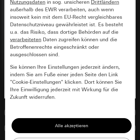
Nutzungsdaten
in sog. unsicheren
Drittländern
außerhalb des EWR verarbeiten, auch wenn
insoweit kein mit dem EU-Recht vergleichbares
Datenschutzniveau gewährleistet ist. Es besteht
u.a. das Risiko, dass dortige Behörden auf die
verarbeiteten
Daten zugreifen können und die
Betroffenenrechte eingeschränkt oder
ausgeschlossen sind.
Sie können Ihre Einstellungen jederzeit ändern,
indem Sie am Fuße einer jeden Seite den Link
"Cookie-Einstellungen" klicken. Dort können Sie
Ihre Einwilligung jederzeit mit Wirkung für die
Zukunft widerrufen.
Zur Mediadatenbank
Essenziell
Alle Cookies, die wir benötigen um Ihnen die
Artikel vergleichen
Seite anzeigen zu können.