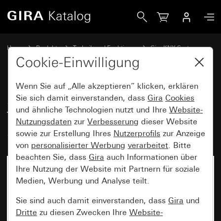
Gira Stetigregler mit Tasterschnittstelle 4fach für KNX Sys
Home
Produkte
Technik und Funktionen
Gira KNX System
Gira Bediengeräte für KNX
Cookie-Einwilligung
Wenn Sie auf „Alle akzeptieren“ klicken, erklären
Stetigregler mit
Sie sich damit einverstanden, dass
Gira
Cookies
und ähnliche Technologien nutzt und Ihre
Website-
Tasterschnittstelle 4fach für KNX
Nutzungsdaten
zur
Verbesserung
dieser Website
System 55
sowie zur Erstellung Ihres
Nutzerprofils
zur Anzeige
von
personalisierter Werbung
verarbeitet
. Bitte
beachten Sie, dass
Gira
auch Informationen über
Ihre Nutzung der Website mit Partnern für soziale
Medien, Werbung und Analyse teilt.
Sie sind auch damit einverstanden, dass
Gira
und
Dritte
zu diesen Zwecken Ihre
Website-