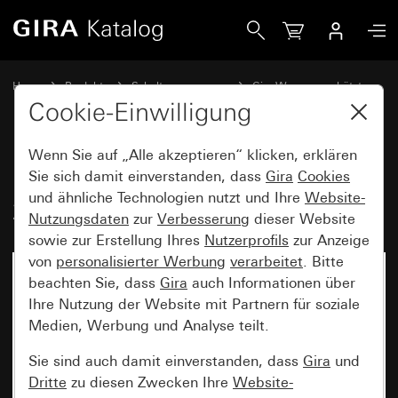
Gira Bewegungsmelderaufsatz 2,20 m Standard für KNX T
Home
Produkte
Schalterprogramme
Gira Wassergeschützt
Wassergeschützt Unterputz IP44 Gira TX_44
Cookie-Einwilligung
Wenn Sie auf „Alle akzeptieren“ klicken, erklären
Bewegungsmelderaufsatz
Sie sich damit einverstanden, dass
Gira
Cookies
und ähnliche Technologien nutzt und Ihre
Website-
2,20 m Standard für KNX TX_44
Nutzungsdaten
zur
Verbesserung
dieser Website
sowie zur Erstellung Ihres
Nutzerprofils
zur Anzeige
von
personalisierter Werbung
verarbeitet
. Bitte
beachten Sie, dass
Gira
auch Informationen über
Ihre Nutzung der Website mit Partnern für soziale
Medien, Werbung und Analyse teilt.
Sie sind auch damit einverstanden, dass
Gira
und
Dritte
zu diesen Zwecken Ihre
Website-