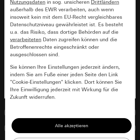
Nutzungsdaten
in sog. unsicheren
Drittländern
außerhalb des EWR verarbeiten, auch wenn
insoweit kein mit dem EU-Recht vergleichbares
Datenschutzniveau gewährleistet ist. Es besteht
u.a. das Risiko, dass dortige Behörden auf die
verarbeiteten
Daten zugreifen können und die
Betroffenenrechte eingeschränkt oder
ausgeschlossen sind.
Sie können Ihre Einstellungen jederzeit ändern,
indem Sie am Fuße einer jeden Seite den Link
"Cookie-Einstellungen" klicken. Dort können Sie
Ihre Einwilligung jederzeit mit Wirkung für die
Zukunft widerrufen.
Zur Mediadatenbank
Essenziell
Alle Cookies, die wir benötigen um Ihnen die
Artikel vergleichen
Seite anzeigen zu können.